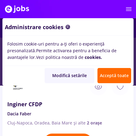
Administrare cookies 🍪
Folosim cookie-uri pentru a-ți oferi o experiență
presonalizată.
Permite activarea pentru a beneficia de
Salarii
Remote (de acasă)
București
Cluj-Napoc
avantajele lor.
Vezi politica noastră de
cookies.
14937
locuri de munca
Modifică setările
Acceptă toate
6 Aug. 2026
Inginer CFDP
Dacia Faber
Cluj-Napoca, Oradea, Baia Mare
și alte
2 orașe