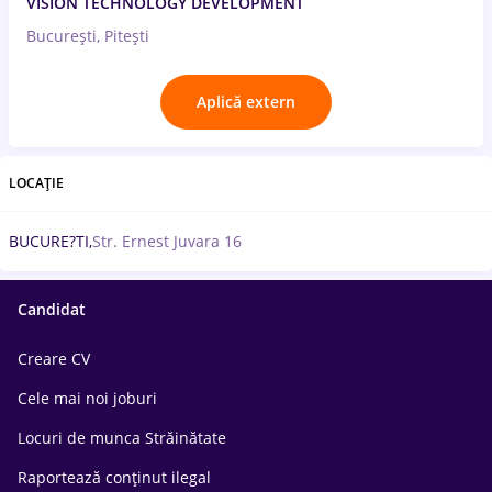
VISION TECHNOLOGY DEVELOPMENT
București, Pitești
Aplică extern
LOCAȚIE
BUCURE?TI,
Str. Ernest Juvara 16
Candidat
Creare CV
Cele mai noi joburi
Locuri de munca Străinătate
Raportează conținut ilegal