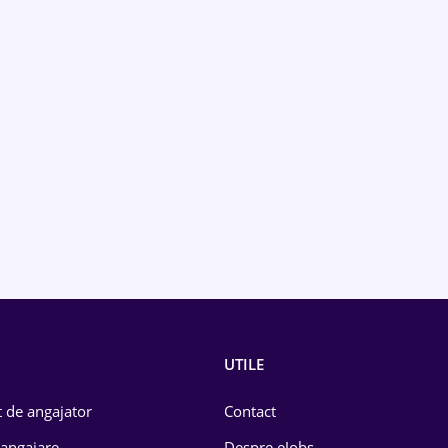
UTILE
 de angajator
Contact
 angajare
Despre eJobs