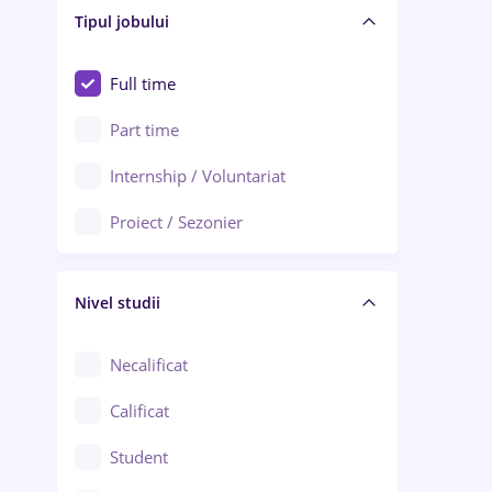
Alba Iulia
Tipul jobului
Asigurări
Alexandria
Au pair / Babysitter / Curățenie
Full time
Arad
Audit / Consultanță
Part time
Baia Mare
Auto / Echipamente
Internship / Voluntariat
Bârlad
Automatizări
Proiect / Sezonier
Bistrița (Bistrița-Năsăud)
Bănci
Nivel studii
Cercetare - dezvoltare
Chimie / Biochimie
Necalificat
Confecții / Design vestimentar
Calificat
Construcții / Instalații
Student