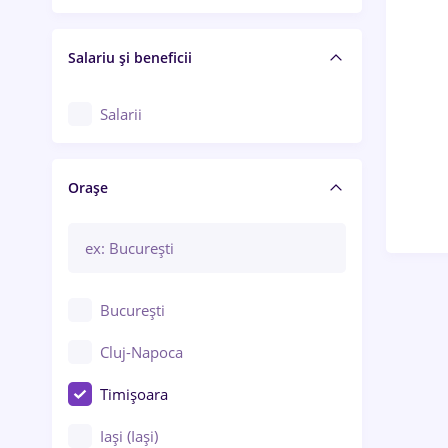
Salariu și beneficii
Salarii
Orașe
București
Cluj-Napoca
Timișoara
Iași (Iași)