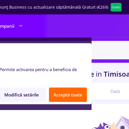
nunț Business cu actualizare săptămânală Gratuit (€269)
Gratis
ompanii
Permite activarea pentru a beneficia de
uri de munca
metro, Full time
in
Timiso
Relevanță
Dată
Modifică setările
Acceptă toate