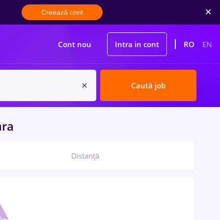
Creează cont
Cont nou
Intra in cont
RO
EN
Caută job
ara
Distanță