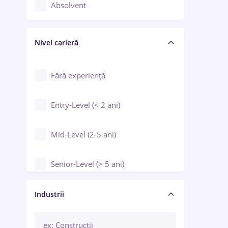
Controlul calității
Absolvent
Crewing / Casino / Entertainment
Nivel carieră
Educație / Training / Arte
Farmacie
Fără experiență
Entry-Level (< 2 ani)
Mid-Level (2-5 ani)
Senior-Level (> 5 ani)
Manager / Executiv
Industrii