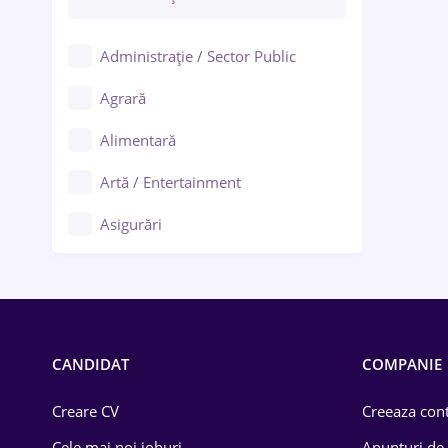
Administrație / Sector Public
Agrară
Alimentară
Artă / Entertainment
Asigurări
Bănci / Servicii financiare
Call-center / BPO
Chimică
CANDIDAT
COMPANIE
Comerț / Retail
Creare CV
Creeaza cont
Construcții
Cele mai noi joburi
Anunturi de