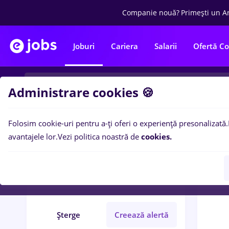
Companie nouă?
Primești un A
Joburi
Cariera
Salarii
Ofertă C
Administrare cookies 🍪
Folosim cookie-uri pentru a-ți oferi o experiență presonalizată.
0
loc
Filtre
avantajele lor.
Vezi politica noastră de
cookies.
metro
Timișoara
Full time
Șterge
Creează alertă