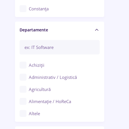
Constanța
Craiova
Departamente
Brașov
Bacău
Brăila
Achiziții
Galați (Galați)
Administrativ / Logistică
Oradea
Agricultură
Ploiești
Alimentație / HoReCa
Adjud
Altele
Aiud
Arhitectură / Design interior