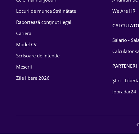
Drept
Locuri de munca Străinătate
We Are HR
Educație / Training
Raportează conținut ilegal
CALCULAT
Cariera
Energetică
Salario - Sa
Model CV
Farma
Calculator sa
Scrisoare de intentie
Imobiliară
PARTENERI
Meserii
IT / Telecom
Zile libere 2026
Știri - Libert
Lemn / PVC
Jobradar24
Mașini / Auto
Media / Internet
©
Medicină / Sănătate