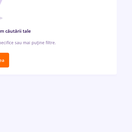
m căutării tale
cifice sau mai puține filtre.
ea