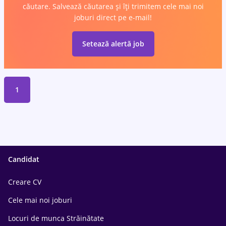
căutare. Salvează căutarea și îți trimitem cele mai noi
joburi direct pe e-mail!
Setează alertă job
1
Candidat
Creare CV
Cele mai noi joburi
Locuri de munca Străinătate