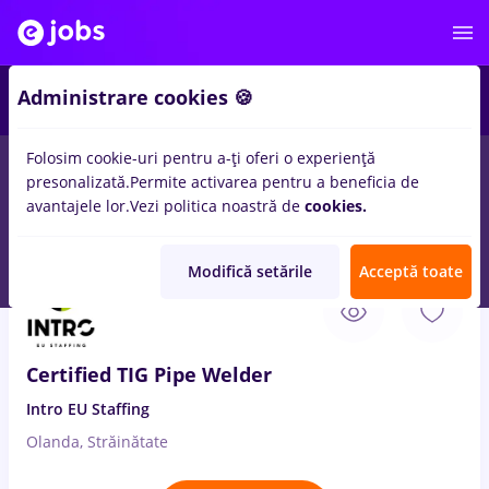
3
Administrare cookies 🍪
Folosim cookie-uri pentru a-ți oferi o experiență
presonalizată.
Permite activarea pentru a beneficia de
Salarii
Fără experiență
Entry-Level (< 2 ani)
Stu
avantajele lor.
Vezi politica noastră de
cookies.
15
locuri de munca
scc, Full time
in
Strainatate
Modifică setările
Acceptă toate
8 Aug. 2026
Certified TIG Pipe Welder
Intro EU Staffing
Olanda, Străinătate