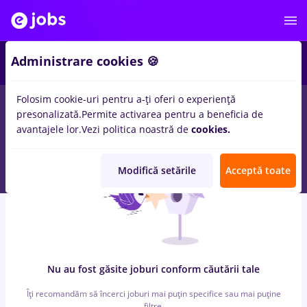
6
Administrare cookies 🍪
Folosim cookie-uri pentru a-ți oferi o experiență
0
locuri de munca
cu salarii pizzer
in
Iasi (Iasi)
pentru
Student,
presonalizată.
Permite activarea pentru a beneficia de
Fara experienta
in
Transport / Distributie
avantajele lor.
Vezi politica noastră de
cookies.
Modifică setările
Acceptă toate
Nu au fost găsite joburi conform căutării tale
Îți recomandăm să încerci joburi mai puțin specifice sau mai puține
filtre.