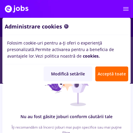
7
Administrare cookies 🍪
Folosim cookie-uri pentru a-ți oferi o experiență
0
locuri de munca
cu salarii pizzer
in
Iasi (Iasi)
pentru
Student,
presonalizată.
Permite activarea pentru a beneficia de
Fara experienta
in
Transport / Distributie, IT / Telecom
avantajele lor.
Vezi politica noastră de
cookies.
Modifică setările
Acceptă toate
Nu au fost găsite joburi conform căutării tale
Îți recomandăm să încerci joburi mai puțin specifice sau mai puține
filtre.