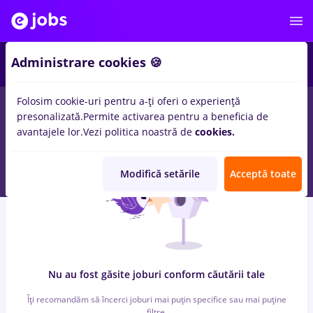
7
Administrare cookies 🍪
Folosim cookie-uri pentru a-ți oferi o experiență
0
locuri de munca
cu salarii pizzer, Part time
in
Iasi (Iasi)
pentru
presonalizată.
Permite activarea pentru a beneficia de
Student, Fara experienta
in
Transport / Distributie
avantajele lor.
Vezi politica noastră de
cookies.
Modifică setările
Acceptă toate
Nu au fost găsite joburi conform căutării tale
Îți recomandăm să încerci joburi mai puțin specifice sau mai puține
filtre.