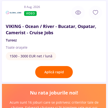
8 Aug. 2026
VIDEO
VIKING - Ocean / River - Bucatar, Ospatar,
Camerist - Cruise Jobs
Tureez
Toate oraşele
1500 - 3000 EUR net / lună
Aplică rapid
Nu rata joburile noi!
Acum sunt 16 joburi care se potrivesc criteriilor tale de
căutare. Salvează căutarea și îți trimitem cele mai noi