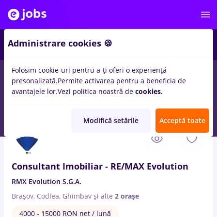
3
Administrare cookies 🍪
Folosim cookie-uri pentru a-ți oferi o experiență
presonalizată.
Permite activarea pentru a beneficia de
Remote (de acasă)
București
Cluj-Napoca
Iași (
avantajele lor.
Vezi politica noastră de
cookies.
16
locuri de munca
cu salarii 3ds max, Full time
Modifică setările
Acceptă toate
8 Aug. 2026
Consultant Imobiliar - RE/MAX Evolution
RMX Evolution S.G.A.
Brașov, Codlea, Ghimbav
și alte
2 orașe
4000 - 15000 RON net / lună