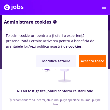
4
Administrare cookies 🍪
Folosim cookie-uri pentru a-ți oferi o experiență
0
locuri de munca
cu salarii 3ds max, Full time
in
IT / Telecom
presonalizată.
Permite activarea pentru a beneficia de
avantajele lor.
Vezi politica noastră de
cookies.
Modifică setările
Acceptă toate
Nu au fost găsite joburi conform căutării tale
Îți recomandăm să încerci joburi mai puțin specifice sau mai puține
filtre.