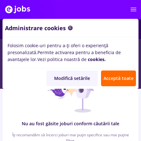
4
Administrare cookies 🍪
Folosim cookie-uri pentru a-ți oferi o experiență
0
locuri de munca
cu salarii 3ds max, Full time
in
Transport /
presonalizată.
Permite activarea pentru a beneficia de
Distributie
avantajele lor.
Vezi politica noastră de
cookies.
Modifică setările
Acceptă toate
Nu au fost găsite joburi conform căutării tale
Îți recomandăm să încerci joburi mai puțin specifice sau mai puține
filtre.