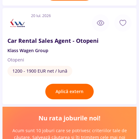
20 Iul. 2026
Car Rental Sales Agent - Otopeni
Klass Wagen Group
Otopeni
1200 - 1900 EUR net / lună
Aplică extern
Nu rata joburile noi!
Acum sunt 10 joburi care se potrivesc criteriilor tale de
căutare. Salvează căutarea și îți trimitem cele mai noi