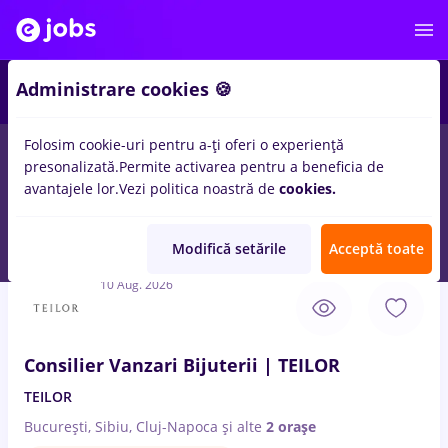
3
Administrare cookies 🍪
Folosim cookie-uri pentru a-ți oferi o experiență
presonalizată.
Permite activarea pentru a beneficia de
Remote (de acasă)
București
Cluj-Napoca
Iași (
avantajele lor.
Vezi politica noastră de
cookies.
10
locuri de munca
cu salarii biblioteca
pentru
Entry-Level (< 2
ani)
Modifică setările
Acceptă toate
10 Aug. 2026
Consilier Vanzari Bijuterii | TEILOR
TEILOR
București, Sibiu, Cluj-Napoca
și alte
2 orașe