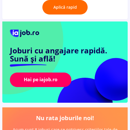
Aplică rapid
Joburi cu angajare rapidă.
Sună și află!
Hai pe iajob.ro
Nu rata joburile noi!
Acum sunt 8 joburi care se potrivesc criteriilor tale de