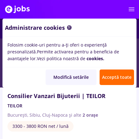
4
Administrare cookies 🍪
Folosim cookie-uri pentru a-ți oferi o experiență
8
locuri de munca
cu salarii biblioteca
in
Cluj-Napoca
pentru
presonalizată.
Permite activarea pentru a beneficia de
Entry-Level (< 2 ani)
avantajele lor.
Vezi politica noastră de
cookies.
6 Aug. 2026
Modifică setările
Acceptă toate
Consilier Vanzari Bijuterii | TEILOR
TEILOR
București, Sibiu, Cluj-Napoca
și alte
2 orașe
3300 - 3800 RON net / lună