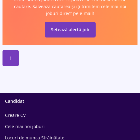
căutare. Salvează căutarea și îți trimitem cele mai noi
joburi direct pe e-mail!
Setează alertă job
1
Candidat
Creare CV
Cele mai noi joburi
Locuri de munca Străinătate