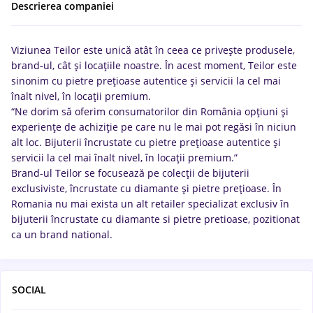
Descrierea companiei
Viziunea Teilor este unică atât în ceea ce privește produsele,
brand-ul, cât și locațiile noastre. În acest moment, Teilor este
sinonim cu pietre prețioase autentice și servicii la cel mai
înalt nivel, în locații premium.
“Ne dorim să oferim consumatorilor din România opțiuni și
experiențe de achiziție pe care nu le mai pot regăsi în niciun
alt loc. Bijuterii încrustate cu pietre prețioase autentice și
servicii la cel mai înalt nivel, în locații premium.”
Brand-ul Teilor se focusează pe colecții de bijuterii
exclusiviste, încrustate cu diamante și pietre prețioase. În
Romania nu mai exista un alt retailer specializat exclusiv în
bijuterii încrustate cu diamante si pietre pretioase, pozitionat
ca un brand national.
SOCIAL