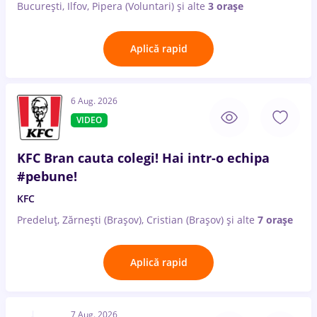
București, Ilfov, Pipera (Voluntari)
și alte
3 orașe
Aplică rapid
6 Aug. 2026
VIDEO
KFC Bran cauta colegi! Hai intr-o echipa
#pebune!
KFC
Predeluț, Zărnești (Brașov), Cristian (Brașov)
și alte
7 orașe
Aplică rapid
7 Aug. 2026