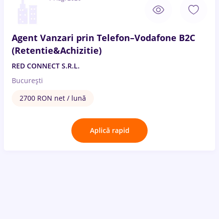
Agent Vanzari prin Telefon–Vodafone B2C
(Retentie&Achizitie)
RED CONNECT S.R.L.
București
2700 RON net / lună
Aplică rapid