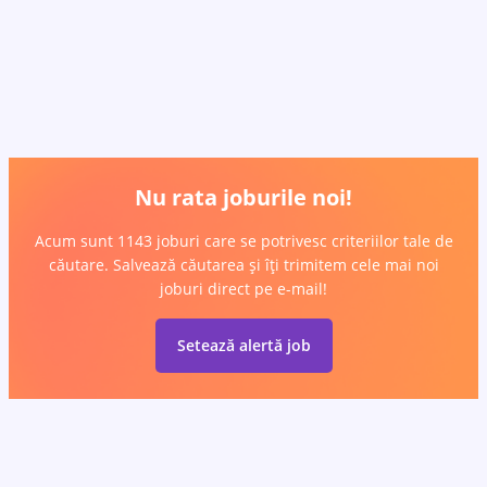
Nu rata joburile noi!
Acum sunt 1143 joburi care se potrivesc criteriilor tale de
căutare. Salvează căutarea și îți trimitem cele mai noi
joburi direct pe e-mail!
Setează alertă job