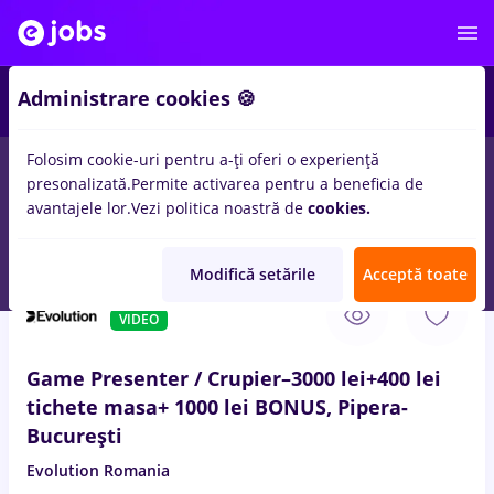
2
Administrare cookies 🍪
Folosim cookie-uri pentru a-ți oferi o experiență
presonalizată.
Permite activarea pentru a beneficia de
Salarii
Remote (de acasă)
București
Cluj-Napoc
avantajele lor.
Vezi politica noastră de
cookies.
1143
locuri de munca
Part time
pentru
Student
Modifică setările
Acceptă toate
6 Aug. 2026
VIDEO
Game Presenter / Crupier–3000 lei+400 lei
tichete masa+ 1000 lei BONUS, Pipera-
București
Evolution Romania