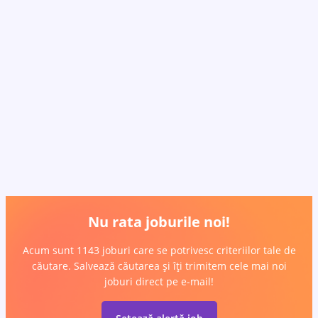
Nu rata joburile noi!
Acum sunt 1143 joburi care se potrivesc criteriilor tale de
căutare. Salvează căutarea și îți trimitem cele mai noi
joburi direct pe e-mail!