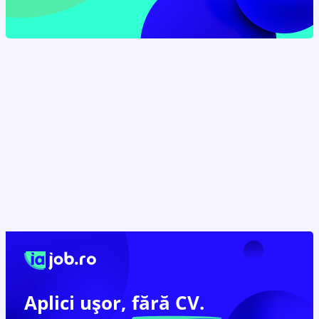
Aplici ușor,
fără CV.