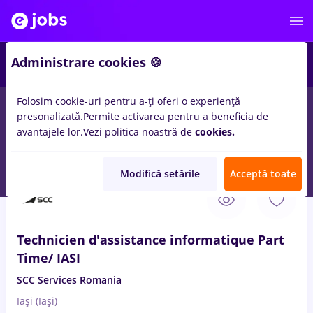
3
Administrare cookies 🍪
Folosim cookie-uri pentru a-ți oferi o experiență
presonalizată.
Permite activarea pentru a beneficia de
Salarii
Fără experiență
Entry-Level (< 2 ani)
Tra
avantajele lor.
Vezi politica noastră de
cookies.
225
locuri de munca
Part time
in
Iasi (Iasi)
pentru
Student
Modifică setările
Acceptă toate
7 Aug. 2026
Technicien d'assistance informatique Part
Time/ IASI
SCC Services Romania
Iași (Iași)