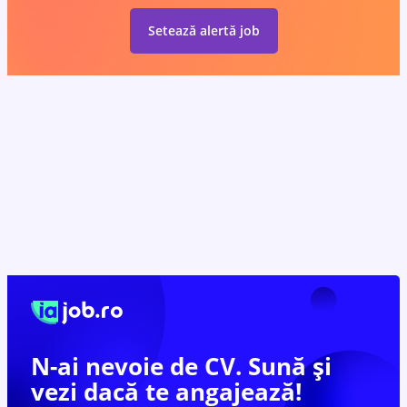
Setează alertă job
N-ai nevoie de CV. Sună și
vezi dacă te
angajează!