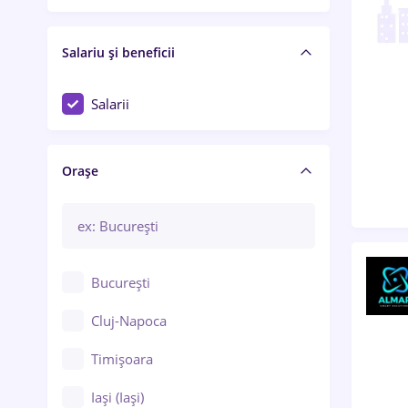
Salariu și beneficii
Salarii
Orașe
București
Cluj-Napoca
Timișoara
Iași (Iași)