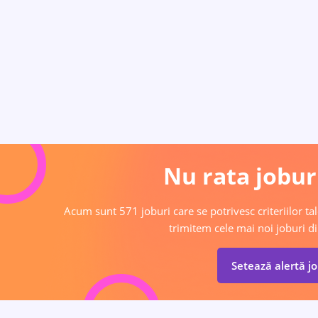
Nu rata joburi
Acum sunt 571 joburi care se potrivesc criteriilor tal
trimitem cele mai noi joburi di
Setează alertă j