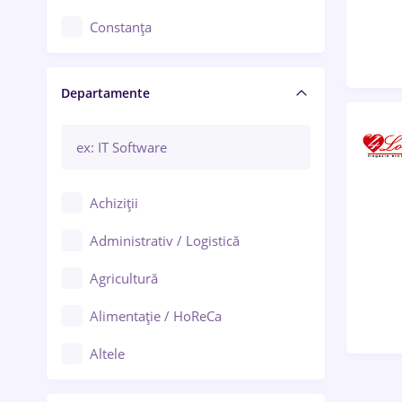
Constanța
Craiova
Departamente
Brașov
Bacău
Brăila
Achiziții
Galați (Galați)
Administrativ / Logistică
Oradea
Agricultură
Ploiești
Alimentație / HoReCa
Adjud
Altele
Aiud
Arhitectură / Design interior