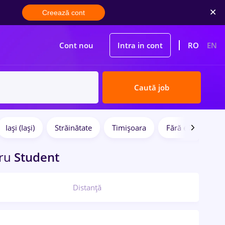
Creează cont
Cont nou
Intra in cont
RO
EN
Caută job
Iași (Iași)
Străinătate
Timișoara
Fără experiență
ru
Student
Distanță