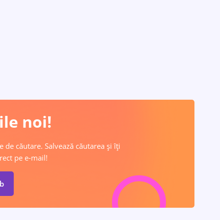
le noi!
e de căutare. Salvează căutarea și îți
rect pe e-mail!
ob