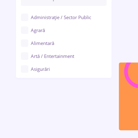
Administrație / Sector Public
Agrară
Alimentară
Artă / Entertainment
Asigurări
Bănci / Servicii financiare
Call-center / BPO
Chimică
Comerț / Retail
Construcții