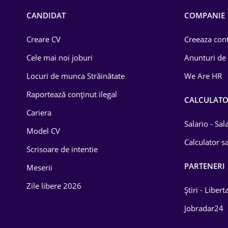
CANDIDAT
COMPANIE
Creare CV
Creeaza cont
Cele mai noi joburi
Anunturi de
Locuri de munca Străinătate
We Are HR
Raportează conținut ilegal
CALCULAT
Cariera
Salario - Sa
Model CV
Calculator sa
Scrisoare de intentie
PARTENERI
Meserii
Zile libere 2026
Știri - Libert
Jobradar24