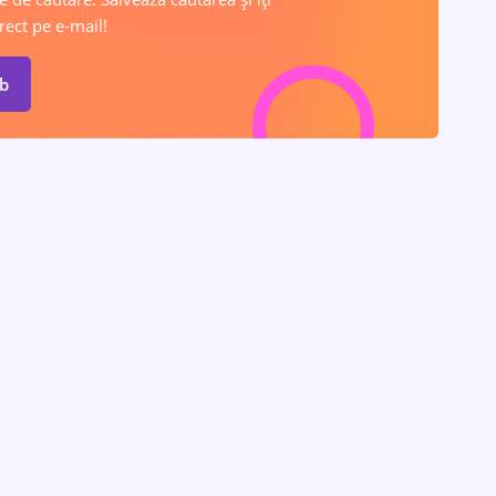
rect pe e-mail!
ob