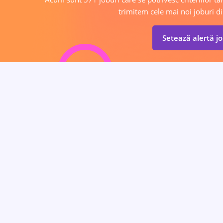
trimitem cele mai noi joburi di
Setează alertă j