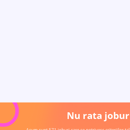
Nu rata joburi
Acum sunt 571 joburi care se potrivesc criteriilor tal