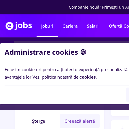
Companie nouă?
Primești un A
Joburi
Cariera
Salarii
Ofertă C
Administrare cookies 🍪
Folosim cookie-uri pentru a-ți oferi o experiență presonalizată.
Filtre po
Filtre
avantajele lor.
Vezi politica noastră de
cookies.
571
l
Salarii
Part time
Student
Șterge
Creează alertă