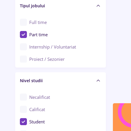
Alba Iulia
Tipul jobului
Asigurări
Alexandria
Au pair / Babysitter / Curățenie
Full time
Arad
Audit / Consultanță
Part time
Baia Mare
Auto / Echipamente
Internship / Voluntariat
Bârlad
Automatizări
Proiect / Sezonier
Bistrița (Bistrița-Năsăud)
Bănci
Nivel studii
Cercetare - dezvoltare
Chimie / Biochimie
Necalificat
Confecții / Design vestimentar
Calificat
Construcții / Instalații
Student