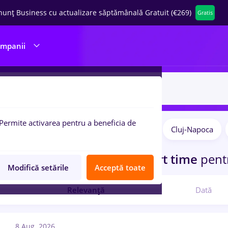
nunț Business cu actualizare săptămânală Gratuit (€269)
Gratis
ompanii
Permite activarea pentru a beneficia de
Remote (de acasă)
București
Cluj-Napoca
pulare:
ocuri de munca
cu salarii Part time
pent
Modifică setările
Acceptă toate
Relevanță
Dată
8 Aug. 2026