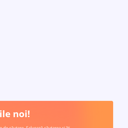
le noi!
e de căutare. Salvează căutarea și îți