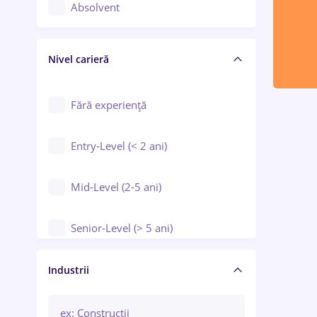
Controlul calității
Absolvent
Crewing / Casino / Entertainment
Nivel carieră
Educație / Training / Arte
Farmacie
Fără experiență
Entry-Level (< 2 ani)
Mid-Level (2-5 ani)
Senior-Level (> 5 ani)
Manager / Executiv
Industrii