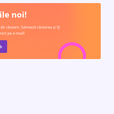
le noi!
 de căutare. Salvează căutarea și îți
rect pe e-mail!
ob