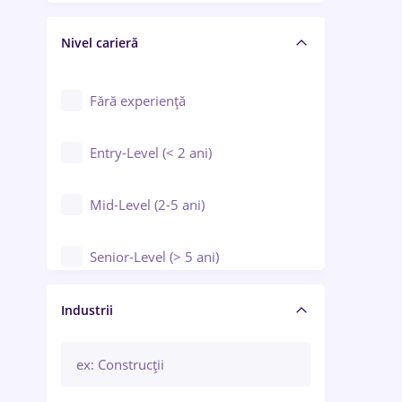
Crewing / Casino / Entertainment
Nivel carieră
Educație / Training / Arte
Farmacie
Fără experiență
Entry-Level (< 2 ani)
Mid-Level (2-5 ani)
Senior-Level (> 5 ani)
Manager / Executiv
Industrii