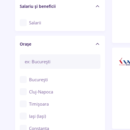
Salariu și beneficii
Salarii
Orașe
București
Cluj-Napoca
Timișoara
Iași (Iași)
Constanța