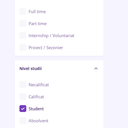
Alexandria
Au pair / Babysitter / Curățenie
Full time
Arad
Audit / Consultanță
Part time
Baia Mare
Auto / Echipamente
Internship / Voluntariat
Bârlad
Automatizări
Proiect / Sezonier
Bistrița (Bistrița-Năsăud)
Bănci
Nivel studii
Cercetare - dezvoltare
Chimie / Biochimie
Necalificat
Confecții / Design vestimentar
Calificat
Construcții / Instalații
Student
Controlul calității
Absolvent