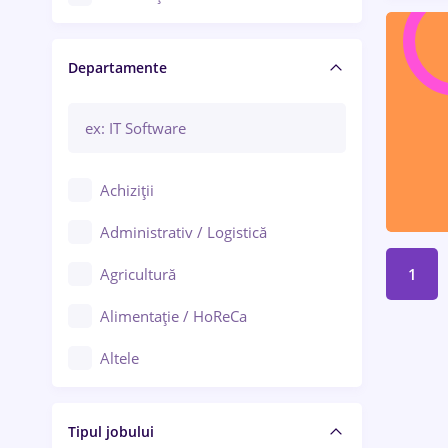
Craiova
Departamente
Brașov
Bacău
Brăila
Achiziții
Galați (Galați)
Administrativ / Logistică
Oradea
Agricultură
1
Ploiești
Alimentație / HoReCa
Adjud
Altele
Aiud
Arhitectură / Design interior
Alba Iulia
Tipul jobului
Asigurări