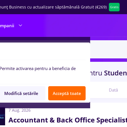
nunț Business cu actualizare săptămânală Gratuit (€269)
Gratis
ompanii
Permite activarea pentru a beneficia de
uri de munca
automation
pentru
Studen
Relevanță
Dată
Modifică setările
Acceptă toate
7 Aug. 2026
Accountant & Back Office Specialis