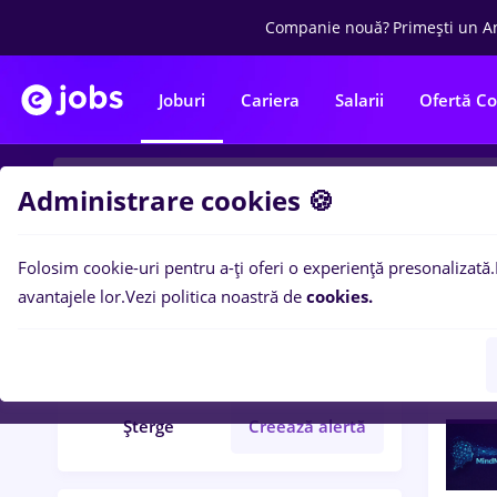
Companie nouă?
Primești un A
Joburi
Cariera
Salarii
Ofertă C
Administrare cookies 🍪
Folosim cookie-uri pentru a-ți oferi o experiență presonalizată.
3
loc
Filtre
avantajele lor.
Vezi politica noastră de
cookies.
automation
Student
Șterge
Creează alertă