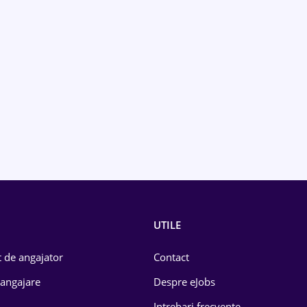
UTILE
 de angajator
Contact
 angajare
Despre eJobs
Intrebari frecvente