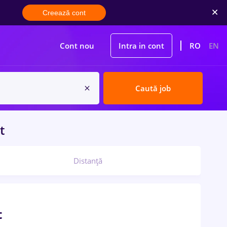
Creează cont
Cont nou
Intra in cont
RO
EN
Caută job
t
Distanță
t