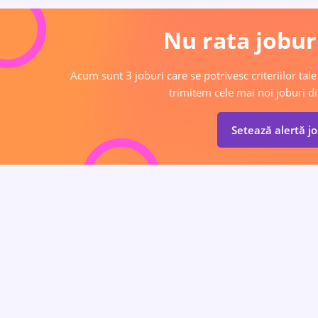
Nu rata joburi
Acum sunt 3 joburi care se potrivesc criteriilor tale
trimitem cele mai noi joburi di
Setează alertă j