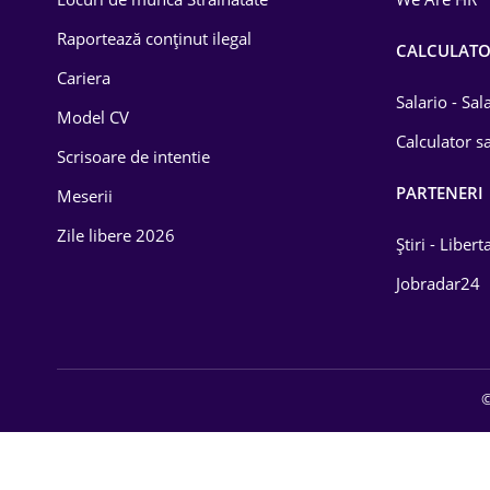
Educație / Training
Raportează conținut ilegal
CALCULAT
Cariera
Energetică
Salario - Sa
Model CV
Farma
Calculator sa
Scrisoare de intentie
Imobiliară
PARTENERI
Meserii
IT / Telecom
Zile libere 2026
Știri - Libert
Lemn / PVC
Jobradar24
Mașini / Auto
Media / Internet
©
Medicină / Sănătate