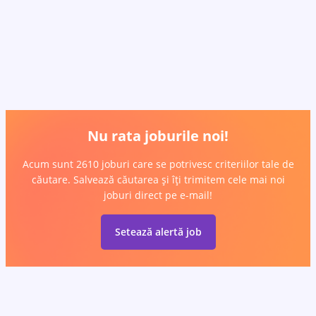
Nu rata joburile noi!
Acum sunt 2610 joburi care se potrivesc criteriilor tale de
căutare. Salvează căutarea și îți trimitem cele mai noi
joburi direct pe e-mail!
Setează alertă job