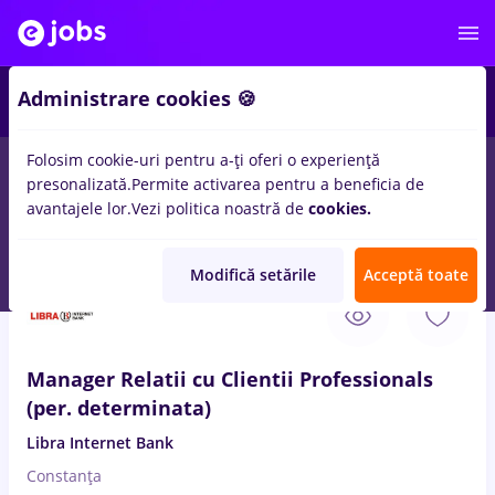
1
Administrare cookies 🍪
Folosim cookie-uri pentru a-ți oferi o experiență
presonalizată.
Permite activarea pentru a beneficia de
Salarii
Remote (de acasă)
București
Cluj-Napoc
avantajele lor.
Vezi politica noastră de
cookies.
2610
locuri de munca
medical representative
Modifică setările
Acceptă toate
7 Aug. 2026
Manager Relatii cu Clientii Professionals
(per. determinata)
Libra Internet Bank
Constanța