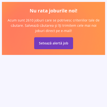
Nu rata joburile noi!
Acum sunt 2610 joburi care se potrivesc criteriilor tale de
căutare. Salvează căutarea și îți trimitem cele mai noi
joburi direct pe e-mail!
Setează alertă job