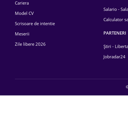
Cariera
Salario - Sa
Model CV
Calculator sa
Scrisoare de intentie
PARTENERI
Meserii
Zile libere 2026
Știri - Libert
Jobradar24
©