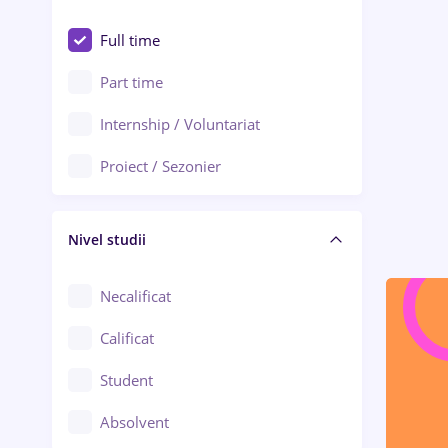
Alexandria
Au pair / Babysitter / Curățenie
Full time
Arad
Audit / Consultanță
Part time
Baia Mare
Auto / Echipamente
Internship / Voluntariat
Bârlad
Automatizări
Proiect / Sezonier
Bistrița (Bistrița-Năsăud)
Bănci
Nivel studii
Cercetare - dezvoltare
Chimie / Biochimie
Necalificat
Confecții / Design vestimentar
Calificat
Construcții / Instalații
Student
Controlul calității
Absolvent