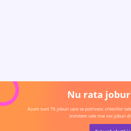
Nu rata joburi
Acum sunt 76 joburi care se potrivesc criteriilor tale
trimitem cele mai noi joburi di