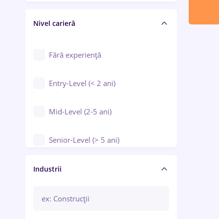
Crewing / Casino / Entertainment
Nivel carieră
Educație / Training / Arte
Farmacie
Fără experiență
Entry-Level (< 2 ani)
Mid-Level (2-5 ani)
Senior-Level (> 5 ani)
Manager / Executiv
Industrii