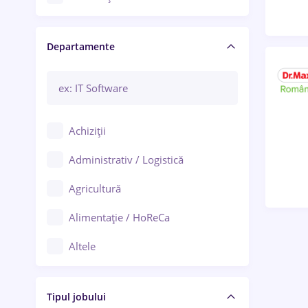
Craiova
Departamente
Brașov
Bacău
Brăila
Achiziții
Galați (Galați)
Administrativ / Logistică
Oradea
Agricultură
Ploiești
Alimentație / HoReCa
Adjud
Altele
Aiud
Arhitectură / Design interior
Alba Iulia
Tipul jobului
Asigurări