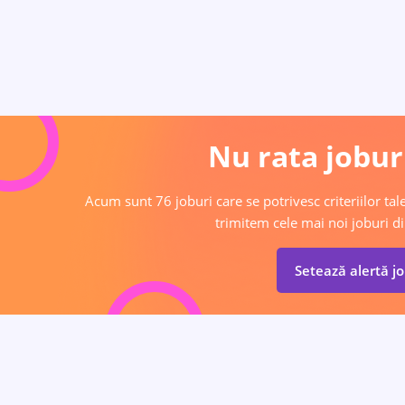
Nu rata joburi
Acum sunt 76 joburi care se potrivesc criteriilor tale
trimitem cele mai noi joburi di
Setează alertă j