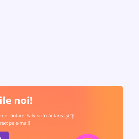
le noi!
 de căutare. Salvează căutarea și îți
rect pe e-mail!