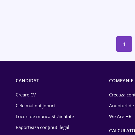
Educație / Training
Energetică
Farma
1
Imobiliară
IT / Telecom
Lemn / PVC
CANDIDAT
COMPANIE
Mașini / Auto
Creare CV
Creeaza cont
Media / Internet
Cele mai noi joburi
Anunturi de
Medicină / Sănătate
Locuri de munca Străinătate
We Are HR
Raportează conținut ilegal
CALCULAT