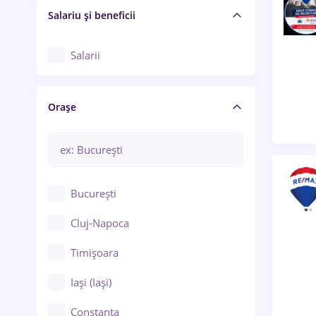
Salariu și beneficii
Salarii
Orașe
București
Cluj-Napoca
Timișoara
Iași (Iași)
Constanța