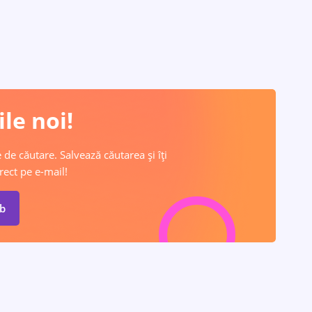
le noi!
 de căutare. Salvează căutarea și îți
rect pe e-mail!
ob