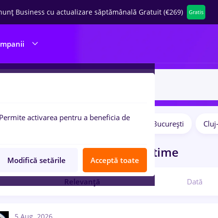
nunț Business cu actualizare săptămânală Gratuit (€269)
Gratis
ompanii
Permite activarea pentru a beneficia de
Salarii
Remote (de acasă)
București
Clu
pulare:
curi de munca
3ds max, Full time
Modifică setările
Acceptă toate
Relevanță
Dată
5 Aug. 2026