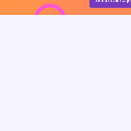
Setează alertă j