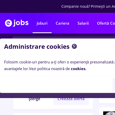
Companie nouă?
Primești un A
Joburi
Cariera
Salarii
Ofertă C
Administrare cookies 🍪
Folosim cookie-uri pentru a-ți oferi o experiență presonalizată.
Filtre po
Filtre
avantajele lor.
Vezi politica noastră de
cookies.
76
lo
3ds max
Full time
Șterge
Creează alertă