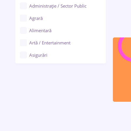
Administrație / Sector Public
Agrară
Alimentară
Artă / Entertainment
Asigurări
Bănci / Servicii financiare
Call-center / BPO
Chimică
Comerț / Retail
Construcții
Drept