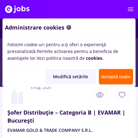
3
Administrare cookies 🍪
Folosim cookie-uri pentru a-ți oferi o experiență
presonalizată.
Permite activarea pentru a beneficia de
Salarii
Full time
Part time
Fără experiență
avantajele lor.
Vezi politica noastră de
cookies.
209
locuri de munca
sofer categ b
in
Bucuresti
in
Transport /
Distributie
Modifică setările
Acceptă toate
6 Aug. 2026
Șofer Distribuție – Categoria B | EVAMAR |
București
EVAMAR GOLD & TRADE COMPANY S.R.L.