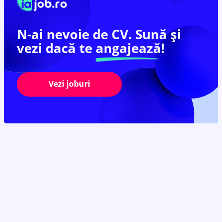
N-ai nevoie de CV. Sună și
vezi dacă te
angajează!
Vezi joburi