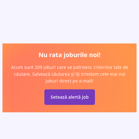
Nu rata joburile noi!
Acum sunt 209 joburi care se potrivesc criteriilor tale de
căutare. Salvează căutarea și îți trimitem cele mai noi
joburi direct pe e-mail!
Setează alertă job