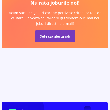
Nu rata joburile noi!
Acum sunt 209 joburi care se potrivesc criteriilor tale de
căutare. Salvează căutarea și îți trimitem cele mai noi
joburi direct pe e-mail!
Setează alertă job