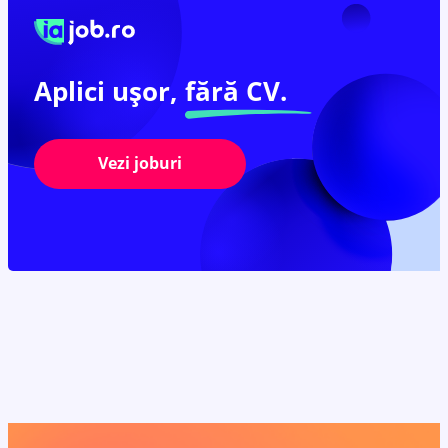
Aplici ușor,
fără CV.
Vezi joburi