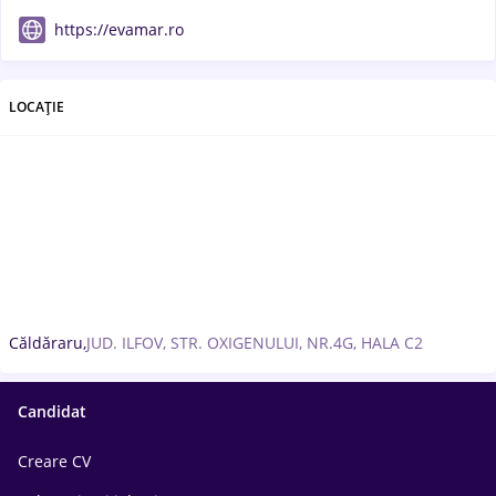
https://evamar.ro
LOCAȚIE
Căldăraru,
JUD. ILFOV, STR. OXIGENULUI, NR.4G, HALA C2
Candidat
Creare CV