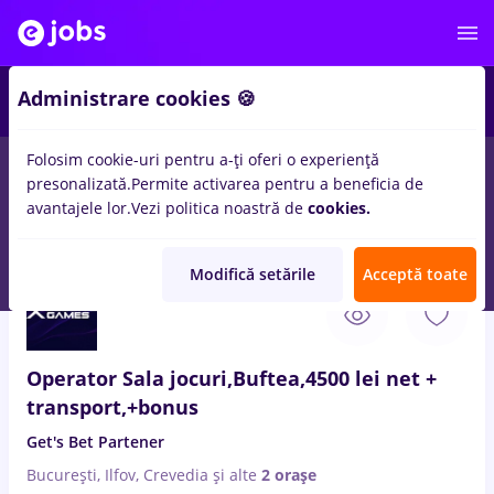
Administrare cookies 🍪
Folosim cookie-uri pentru a-ți oferi o experiență
presonalizată.
Permite activarea pentru a beneficia de
Salarii
Remote (de acasă)
București
Cluj-Napoc
avantajele lor.
Vezi politica noastră de
cookies.
14474
locuri de munca
Modifică setările
Acceptă toate
8 Aug. 2026
Operator Sala jocuri,Buftea,4500 lei net +
transport,+bonus
Get's Bet Partener
București, Ilfov, Crevedia
și alte
2 orașe