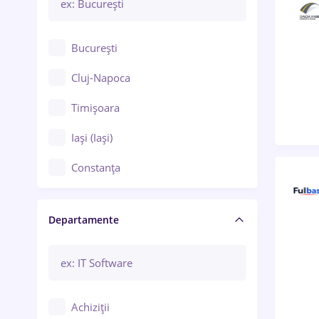
București
Cluj-Napoca
Timișoara
Iași (Iași)
Constanța
Craiova
Departamente
Brașov
Bacău
Brăila
Achiziții
Galați (Galați)