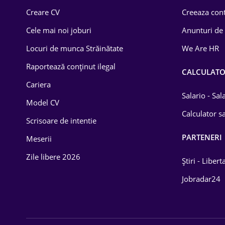
Creare CV
Creeaza cont
Lemn / PVC
Cele mai noi joburi
Anunturi de
Mașini / Auto
Locuri de munca Străinătate
We Are HR
Media / Internet
Raportează conținut ilegal
CALCULAT
Medicină / Sănătate
Cariera
Salario - Sa
Model CV
Calculator sa
Scrisoare de intentie
PARTENERI
Meserii
Zile libere 2026
Știri - Libert
Jobradar24