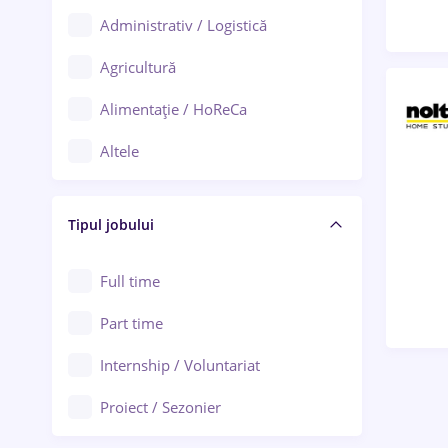
Administrativ / Logistică
Oradea
Agricultură
Ploiești
Alimentație / HoReCa
Adjud
Altele
Aiud
Arhitectură / Design interior
Alba Iulia
Tipul jobului
Asigurări
Alexandria
Au pair / Babysitter / Curățenie
Full time
Arad
Audit / Consultanță
Part time
Baia Mare
Auto / Echipamente
Internship / Voluntariat
Bârlad
Automatizări
Proiect / Sezonier
Bistrița (Bistrița-Năsăud)
Bănci