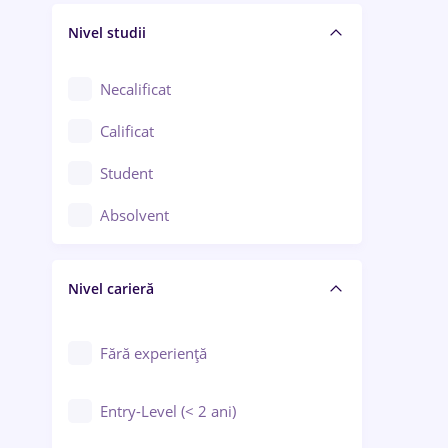
Nivel studii
Cercetare - dezvoltare
Chimie / Biochimie
Necalificat
Confecții / Design vestimentar
Calificat
Construcții / Instalații
Student
Controlul calității
Absolvent
Crewing / Casino / Entertainment
Nivel carieră
Educație / Training / Arte
Farmacie
Fără experiență
Entry-Level (< 2 ani)