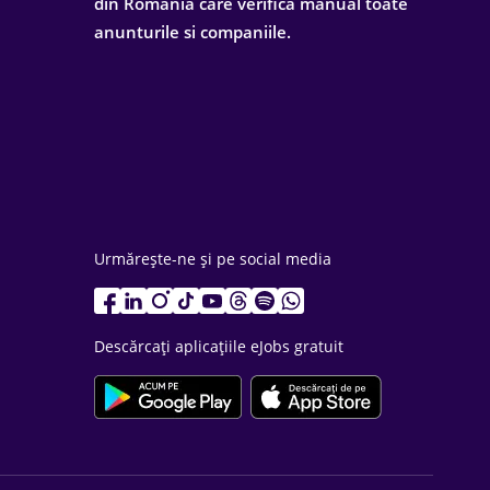
din Romania care verifica manual toate
anunturile si companiile.
Urmărește-ne și pe social media
Descărcați aplicațiile eJobs gratuit