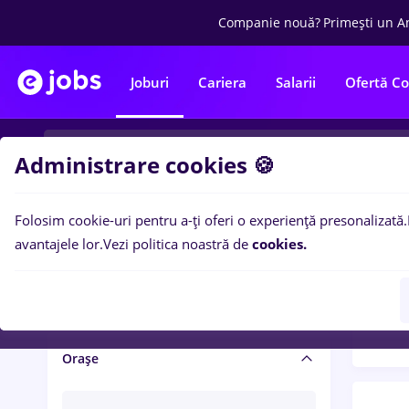
Companie nouă?
Primești un A
Joburi
Cariera
Salarii
Ofertă C
Administrare cookies 🍪
Folosim cookie-uri pentru a-ți oferi o experiență presonalizată.
Filtre po
Salariu și beneficii
avantajele lor.
Vezi politica noastră de
cookies.
1493
Salarii
Orașe