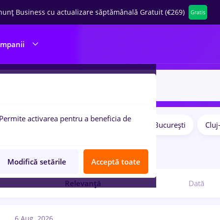
nunț Business cu actualizare săptămânală Gratuit (€269)
Gratis
ompanii
Permite activarea pentru a beneficia de
Salarii
Remote (de acasă)
București
Clu
pulare:
7
locuri de munca
Modifică setările
Acceptă toate
Relevanță
Dată
6 Aug. 2026