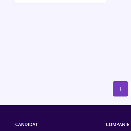
Bănci / Servicii financiare
Call-center / BPO
Chimică
Comerț / Retail
Construcții
Drept
Educație / Training
1
Energetică
Farma
Imobiliară
CANDIDAT
COMPANIE
IT / Telecom