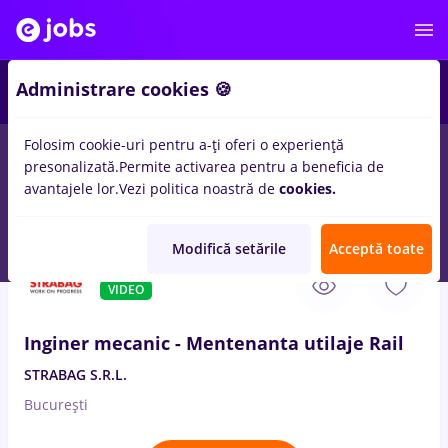
Administrare cookies 🍪
Folosim cookie-uri pentru a-ți oferi o experiență
presonalizată.
Permite activarea pentru a beneficia de
Salarii
Remote (de acasă)
București
Cluj-Napoc
avantajele lor.
Vezi politica noastră de
cookies.
14328
locuri de munca
Modifică setările
Acceptă toate
6 Aug. 2026
VIDEO
Inginer mecanic - Mentenanta utilaje Rail
STRABAG S.R.L.
București