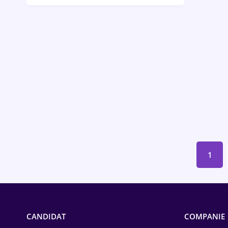
Bănci / Servicii financiare
Call-center / BPO
Chimică
Comerț / Retail
Construcții
Drept
Educație / Training
1
Energetică
Farma
Imobiliară
CANDIDAT
COMPANIE
IT / Telecom