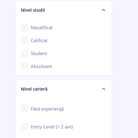
Nivel studii
Cercetare - dezvoltare
Chimie / Biochimie
Necalificat
Confecții / Design vestimentar
Calificat
Construcții / Instalații
Student
Controlul calității
Absolvent
Crewing / Casino / Entertainment
Nivel carieră
Educație / Training / Arte
Farmacie
Fără experiență
Entry-Level (< 2 ani)