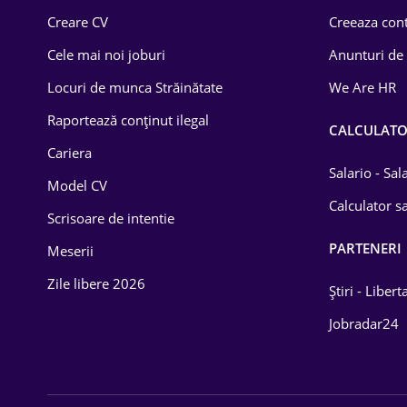
Creare CV
Creeaza cont
Lemn / PVC
Cele mai noi joburi
Anunturi de
Mașini / Auto
Locuri de munca Străinătate
We Are HR
Media / Internet
Raportează conținut ilegal
CALCULAT
Medicină / Sănătate
Cariera
Salario - Sa
Model CV
Calculator sa
Scrisoare de intentie
PARTENERI
Meserii
Zile libere 2026
Știri - Libert
Jobradar24