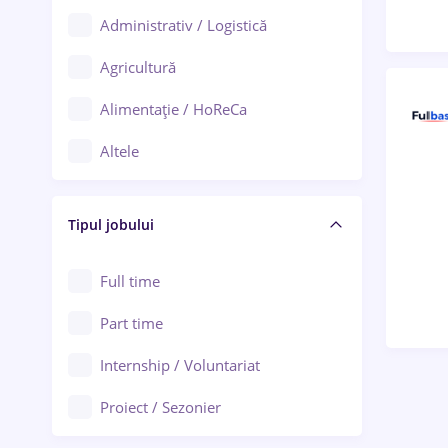
Administrativ / Logistică
Oradea
Agricultură
Ploiești
Alimentație / HoReCa
Adjud
Altele
Aiud
Arhitectură / Design interior
Alba Iulia
Tipul jobului
Asigurări
Alexandria
Au pair / Babysitter / Curățenie
Full time
Arad
Audit / Consultanță
Part time
Baia Mare
Auto / Echipamente
Internship / Voluntariat
Bârlad
Automatizări
Proiect / Sezonier
Bistrița (Bistrița-Năsăud)
Bănci