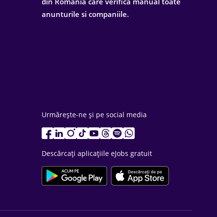
din Romania care verifica manual toate
anunturile si companiile.
Urmărește-ne și pe social media
Descărcați aplicațiile eJobs gratuit