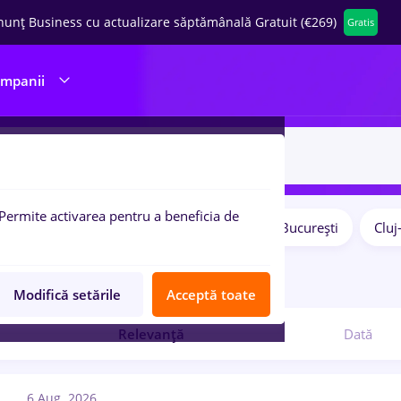
nunț Business cu actualizare săptămânală Gratuit (€269)
Gratis
ompanii
Permite activarea pentru a beneficia de
Salarii
Remote (de acasă)
București
Clu
pulare:
7
locuri de munca
Modifică setările
Acceptă toate
Relevanță
Dată
6 Aug. 2026