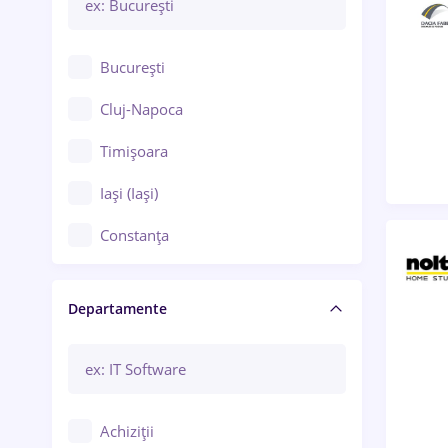
București
Cluj-Napoca
Timișoara
Iași (Iași)
Constanța
Craiova
Departamente
Brașov
Bacău
Brăila
Achiziții
Galați (Galați)