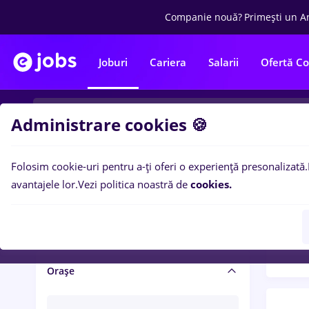
Companie nouă?
Primești un A
Joburi
Cariera
Salarii
Ofertă C
Administrare cookies 🍪
Folosim cookie-uri pentru a-ți oferi o experiență presonalizată.
Filtre po
Salariu și beneficii
avantajele lor.
Vezi politica noastră de
cookies.
1493
Salarii
Orașe