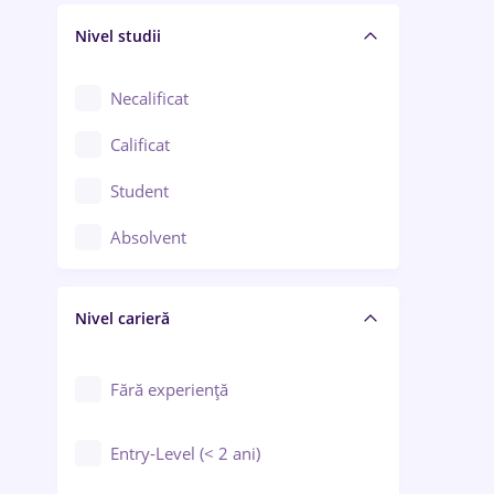
Nivel studii
Cercetare - dezvoltare
Chimie / Biochimie
Necalificat
Confecții / Design vestimentar
Calificat
Construcții / Instalații
Student
Controlul calității
Absolvent
Crewing / Casino / Entertainment
Nivel carieră
Educație / Training / Arte
Farmacie
Fără experiență
Entry-Level (< 2 ani)