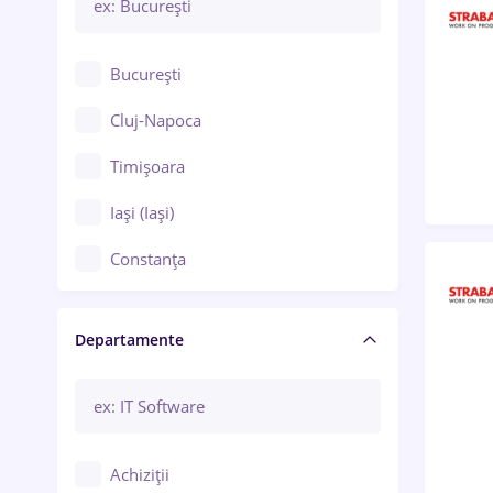
București
Cluj-Napoca
Timișoara
Iași (Iași)
Constanța
Craiova
Departamente
Brașov
Bacău
Brăila
Achiziții
Galați (Galați)