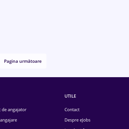
Pagina următoare
UTILE
 de angajator
Contact
 angajare
Despre eJobs