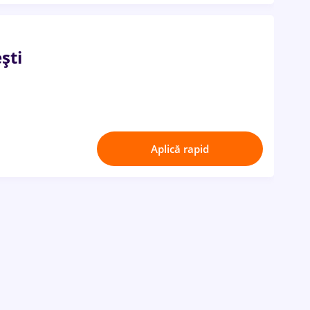
ști
Aplică rapid