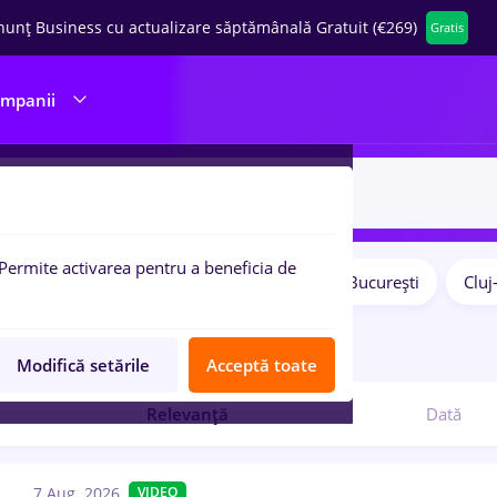
nunț Business cu actualizare săptămânală Gratuit (€269)
Gratis
ompanii
Permite activarea pentru a beneficia de
Salarii
Remote (de acasă)
București
Clu
pulare:
9
locuri de munca
Modifică setările
Acceptă toate
Relevanță
Dată
7 Aug. 2026
VIDEO