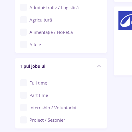
Administrativ / Logistică
Oradea
Agricultură
Ploiești
Alimentație / HoReCa
Adjud
Altele
Aiud
Arhitectură / Design interior
Alba Iulia
Tipul jobului
Asigurări
Alexandria
Au pair / Babysitter / Curățenie
Full time
Arad
Audit / Consultanță
Part time
Baia Mare
Auto / Echipamente
Internship / Voluntariat
Bârlad
Automatizări
Proiect / Sezonier
Bistrița (Bistrița-Năsăud)
Bănci