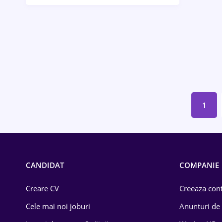
Bănci / Servicii financiare
Call-center / BPO
Chimică
Comerț / Retail
Construcții
1
Drept
Educație / Training
Energetică
CANDIDAT
COMPANIE
Farma
Creare CV
Creeaza cont
Imobiliară
Cele mai noi joburi
Anunturi de
IT / Telecom