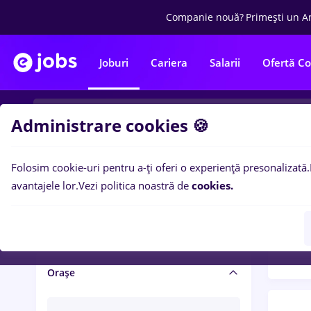
Companie nouă?
Primești un A
Joburi
Cariera
Salarii
Ofertă C
Administrare cookies 🍪
Folosim cookie-uri pentru a-ți oferi o experiență presonalizată.
Filtre po
Salariu și beneficii
avantajele lor.
Vezi politica noastră de
cookies.
1449
Salarii
Orașe