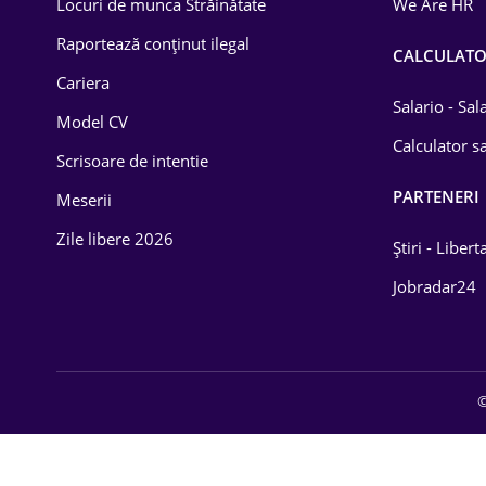
Locuri de munca Străinătate
We Are HR
Lemn / PVC
Raportează conținut ilegal
CALCULAT
Cariera
Mașini / Auto
Salario - Sa
Model CV
Media / Internet
Calculator sa
Scrisoare de intentie
Medicină / Sănătate
PARTENERI
Meserii
Zile libere 2026
Știri - Libert
Jobradar24
©