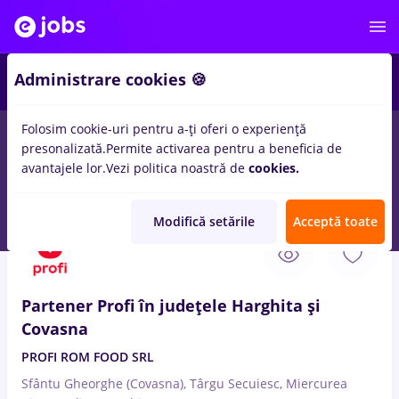
Administrare cookies 🍪
Folosim cookie-uri pentru a-ți oferi o experiență
presonalizată.
Permite activarea pentru a beneficia de
Salarii
Remote (de acasă)
București
Cluj-Napoc
avantajele lor.
Vezi politica noastră de
cookies.
15025
locuri de munca
Modifică setările
Acceptă toate
7 Aug. 2026
Partener Profi în județele Harghita și
Covasna
PROFI ROM FOOD SRL
Sfântu Gheorghe (Covasna), Târgu Secuiesc, Miercurea