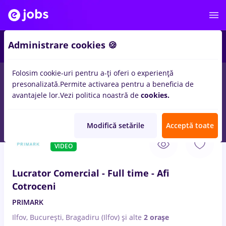
Administrare cookies 🍪
Folosim cookie-uri pentru a-ți oferi o experiență
presonalizată.
Permite activarea pentru a beneficia de
Salarii
Remote (de acasă)
București
Cluj-Napoc
avantajele lor.
Vezi politica noastră de
cookies.
14258
locuri de munca
Modifică setările
Acceptă toate
5 Aug. 2026
VIDEO
Lucrator Comercial - Full time - Afi
Cotroceni
PRIMARK
Ilfov, București, Bragadiru (Ilfov)
și alte
2 orașe