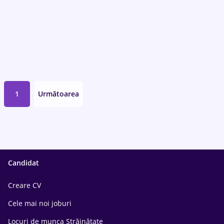
1
Următoarea
Candidat
Creare CV
Cele mai noi joburi
Locuri de munca Străinătate