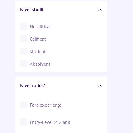
Nivel studii
Cercetare - dezvoltare
Chimie / Biochimie
Necalificat
Confecții / Design vestimentar
Calificat
Construcții / Instalații
Student
Controlul calității
Absolvent
Crewing / Casino / Entertainment
Nivel carieră
Educație / Training / Arte
Farmacie
Fără experiență
Entry-Level (< 2 ani)