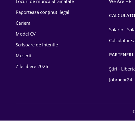
Locuri de munca Străinătate
We Are HR
Lemn / PVC
Raportează conținut ilegal
CALCULAT
Cariera
Mașini / Auto
Salario - Sa
Model CV
Media / Internet
Calculator sa
Scrisoare de intentie
Medicină / Sănătate
PARTENERI
Meserii
Zile libere 2026
Știri - Libert
Jobradar24
©