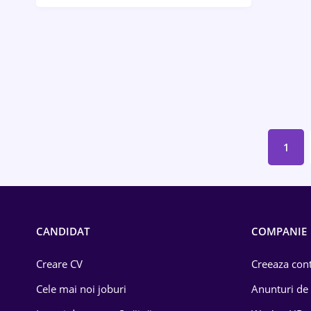
Bănci / Servicii financiare
Call-center / BPO
Chimică
Comerț / Retail
Construcții
1
Drept
Educație / Training
Energetică
CANDIDAT
COMPANIE
Farma
Creare CV
Creeaza cont
Imobiliară
Cele mai noi joburi
Anunturi de
IT / Telecom