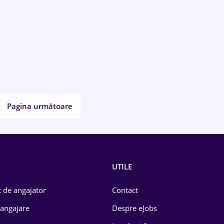
Pagina următoare
UTILE
 de angajator
Contact
 angajare
Despre eJobs