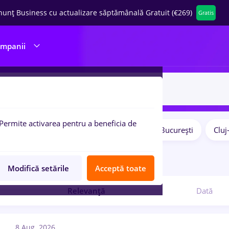
nunț Business cu actualizare săptămânală Gratuit (€269)
Gratis
ompanii
Permite activarea pentru a beneficia de
Salarii
Remote (de acasă)
București
Clu
pulare:
3
locuri de munca
Modifică setările
Acceptă toate
Relevanță
Dată
8 Aug. 2026