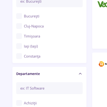
București
Cluj-Napoca
Timișoara
Iași (Iași)
Constanța
Craiova
Departamente
Brașov
Bacău
Brăila
Achiziții
Galați (Galați)