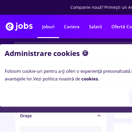
Companie nouă?
Primești un A
Joburi
Cariera
Salarii
Ofertă C
Administrare cookies 🍪
Folosim cookie-uri pentru a-ți oferi o experiență presonalizată.
Filtre po
Salariu și beneficii
avantajele lor.
Vezi politica noastră de
cookies.
1447
Salarii
Orașe