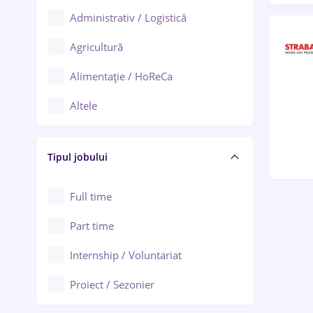
Administrativ / Logistică
Oradea
Agricultură
Ploiești
Alimentație / HoReCa
Adjud
Altele
Aiud
Arhitectură / Design interior
Alba Iulia
Tipul jobului
Asigurări
Alexandria
Au pair / Babysitter / Curățenie
Full time
Arad
Audit / Consultanță
Part time
Baia Mare
Auto / Echipamente
Internship / Voluntariat
Bârlad
Automatizări
Proiect / Sezonier
Bistrița (Bistrița-Năsăud)
Bănci