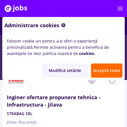
Administrare cookies 🍪
Folosim cookie-uri pentru a-ți oferi o experiență
presonalizată.
Permite activarea pentru a beneficia de
Salarii
Remote (de acasă)
București
Cluj-Napoc
avantajele lor.
Vezi politica noastră de
cookies.
14411
locuri de munca
Modifică setările
Acceptă toate
6 Aug. 2026
Inginer ofertare propunere tehnica -
Infrastructura - Jilava
STRABAG SRL
Jilava, București