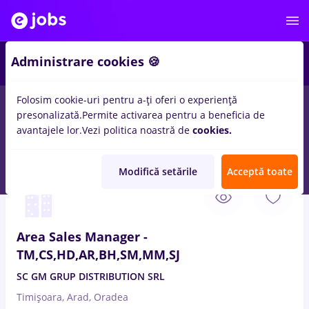
Administrare cookies 🍪
Folosim cookie-uri pentru a-ți oferi o experiență
presonalizată.
Permite activarea pentru a beneficia de
Salarii
Remote (de acasă)
București
Cluj-Napoc
avantajele lor.
Vezi politica noastră de
cookies.
13833
locuri de munca
Modifică setările
Acceptă toate
10 Aug. 2026
Area Sales Manager -
TM,CS,HD,AR,BH,SM,MM,SJ
SC GM GRUP DISTRIBUTION SRL
Timișoara, Arad, Oradea