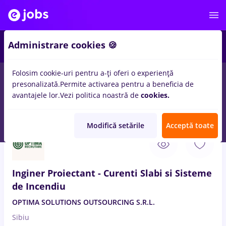
Administrare cookies 🍪
Folosim cookie-uri pentru a-ți oferi o experiență
presonalizată.
Permite activarea pentru a beneficia de
Salarii
Remote (de acasă)
București
Cluj-Napoc
avantajele lor.
Vezi politica noastră de
cookies.
14498
locuri de munca
Modifică setările
Acceptă toate
8 Aug. 2026
Inginer Proiectant - Curenti Slabi si Sisteme
de Incendiu
OPTIMA SOLUTIONS OUTSOURCING S.R.L.
Sibiu