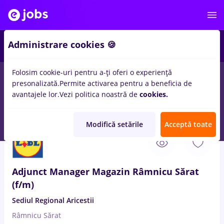
Administrare cookies 🍪
Folosim cookie-uri pentru a-ți oferi o experiență
presonalizată.
Permite activarea pentru a beneficia de
Salarii
Remote (de acasă)
București
Cluj-Napoc
avantajele lor.
Vezi politica noastră de
cookies.
14023
locuri de munca
Modifică setările
Acceptă toate
9 Aug. 2026
Adjunct Manager Magazin Râmnicu Sărat
(f/m)
Sediul Regional Aricestii
Râmnicu Sărat