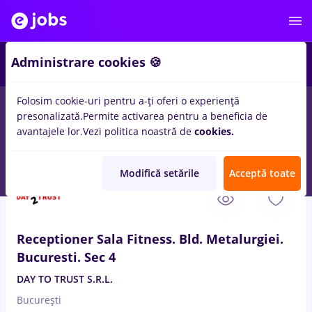
Administrare cookies 🍪
Folosim cookie-uri pentru a-ți oferi o experiență
presonalizată.
Permite activarea pentru a beneficia de
Salarii
Remote (de acasă)
București
Cluj-Napoc
avantajele lor.
Vezi politica noastră de
cookies.
14938
locuri de munca
Modifică setările
Acceptă toate
7 Aug. 2026
Receptioner Sala Fitness. Bld. Metalurgiei.
Bucuresti. Sec 4
DAY TO TRUST S.R.L.
București