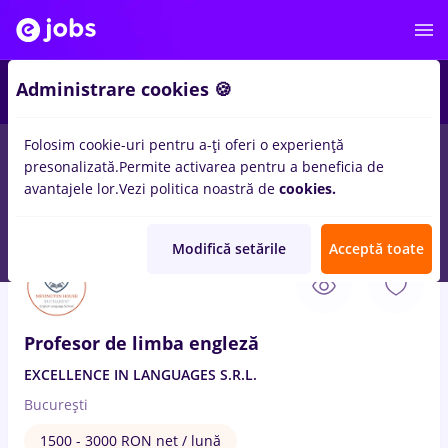
Administrare cookies 🍪
Folosim cookie-uri pentru a-ți oferi o experiență
presonalizată.
Permite activarea pentru a beneficia de
Salarii
Remote (de acasă)
București
Cluj-Napoc
avantajele lor.
Vezi politica noastră de
cookies.
14978
locuri de munca
Modifică setările
Acceptă toate
6 Aug. 2026
Profesor de limba engleză
EXCELLENCE IN LANGUAGES S.R.L.
București
1500 - 3000 RON net / lună