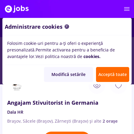
Administrare cookies 🍪
Folosim cookie-uri pentru a-ți oferi o experiență
presonalizată.
Permite activarea pentru a beneficia de
Salarii
Remote (de acasă)
București
Cluj-Napoc
avantajele lor.
Vezi politica noastră de
cookies.
14281
locuri de munca
Modifică setările
Acceptă toate
6 Aug. 2026
Angajam Stivuitorist in Germania
Dala HR
Brașov, Săcele (Brașov), Zărnești (Brașov)
și alte
2 orașe