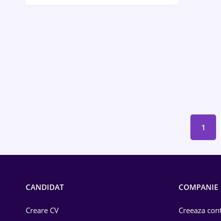
Bănci / Servicii financiare
Call-center / BPO
Chimică
Comerț / Retail
Construcții
Drept
1
Educație / Training
Energetică
Farma
CANDIDAT
COMPANIE
Imobiliară
Creare CV
Creeaza cont
IT / Telecom