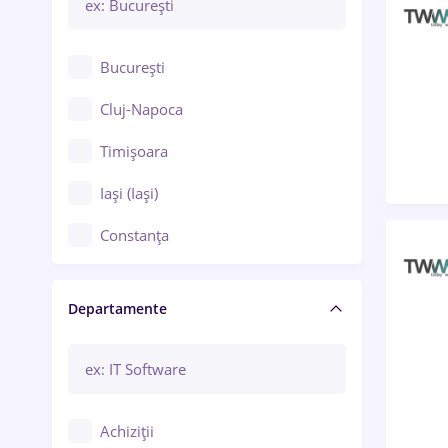
București
Cluj-Napoca
Timișoara
Iași (Iași)
Constanța
Craiova
Departamente
Brașov
Bacău
Brăila
Achiziții
Galați (Galați)