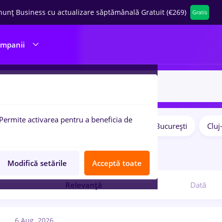
nunț Business cu actualizare săptămânală Gratuit (€269)
Gratis
ompanii
Permite activarea pentru a beneficia de
Salarii
Remote (de acasă)
București
Clu
pulare:
9
locuri de munca
Modifică setările
Acceptă toate
Relevanță
Dată
6 Aug. 2026