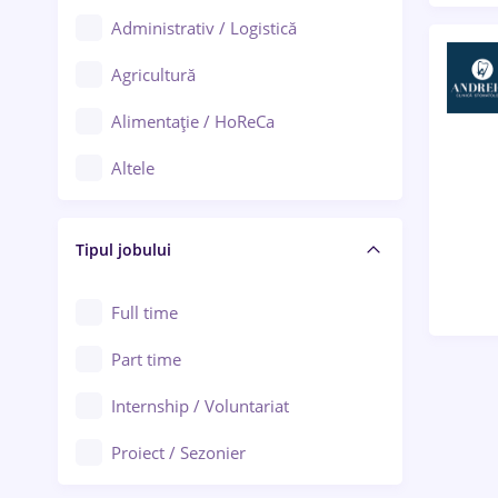
Administrativ / Logistică
Oradea
Agricultură
Ploiești
Alimentație / HoReCa
Adjud
Altele
Aiud
Arhitectură / Design interior
Alba Iulia
Tipul jobului
Asigurări
Alexandria
Au pair / Babysitter / Curățenie
Full time
Arad
Audit / Consultanță
Part time
Baia Mare
Auto / Echipamente
Internship / Voluntariat
Bârlad
Automatizări
Proiect / Sezonier
Bistrița (Bistrița-Năsăud)
Bănci