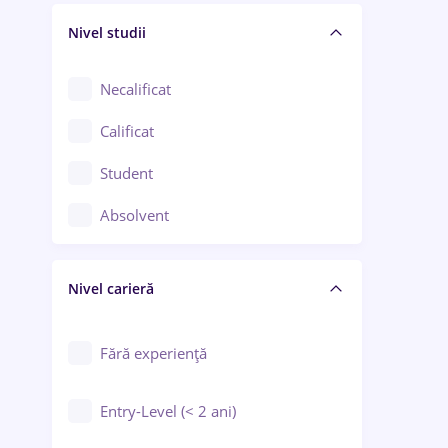
Nivel studii
Cercetare - dezvoltare
Chimie / Biochimie
Necalificat
Confecții / Design vestimentar
Calificat
Construcții / Instalații
Student
Controlul calității
Absolvent
Crewing / Casino / Entertainment
Nivel carieră
Educație / Training / Arte
Farmacie
Fără experiență
Entry-Level (< 2 ani)