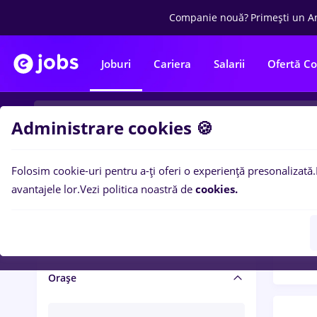
Companie nouă?
Primești un A
Joburi
Cariera
Salarii
Ofertă C
Administrare cookies 🍪
Folosim cookie-uri pentru a-ți oferi o experiență presonalizată.
Filtre po
Salariu și beneficii
avantajele lor.
Vezi politica noastră de
cookies.
1495
Salarii
Orașe