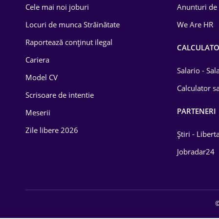
Cele mai noi joburi
Anunturi de
Lemn / PVC
Locuri de munca Străinătate
We Are HR
Mașini / Auto
Raportează conținut ilegal
CALCULAT
Media / Internet
Cariera
Salario - Sa
Model CV
Medicină / Sănătate
Calculator sa
Scrisoare de intentie
PARTENERI
Meserii
Zile libere 2026
Știri - Libert
Jobradar24
©