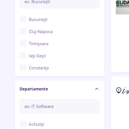
București
Cluj-Napoca
Timișoara
Iași (Iași)
Constanța
Craiova
Departamente
Brașov
Bacău
Brăila
Achiziții
Galați (Galați)