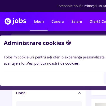
Companie nouă?
Primești un A
Joburi
Cariera
Salarii
Ofertă C
Administrare cookies 🍪
Folosim cookie-uri pentru a-ți oferi o experiență presonalizată.
Filtre po
Salariu și beneficii
avantajele lor.
Vezi politica noastră de
cookies.
1402
Salarii
Orașe