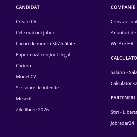
CANDIDAT
COMPANIE
Lemn / PVC
Creare CV
Creeaza cont
Mașini / Auto
Cele mai noi joburi
Anunturi de
Media / Internet
Locuri de munca Străinătate
We Are HR
Medicină / Sănătate
Raportează conținut ilegal
CALCULAT
Cariera
Salario - Sa
Model CV
Calculator sa
Scrisoare de intentie
PARTENERI
Meserii
Zile libere 2026
Știri - Libert
Jobradar24