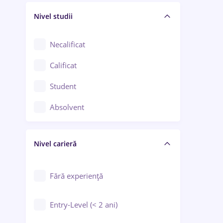
Nivel studii
Cercetare - dezvoltare
Chimie / Biochimie
Necalificat
Confecții / Design vestimentar
Calificat
Construcții / Instalații
Student
Controlul calității
Absolvent
Crewing / Casino / Entertainment
Nivel carieră
Educație / Training / Arte
Farmacie
Fără experiență
Entry-Level (< 2 ani)