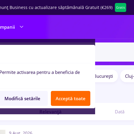
nunț Business cu actualizare săptămânală Gratuit (€269)
Gratis
ompanii
Permite activarea pentru a beneficia de
Salarii
Remote (de acasă)
București
Clu
pulare:
2
locuri de munca
Modifică setările
Acceptă toate
Relevanță
Dată
9 Aug. 2026