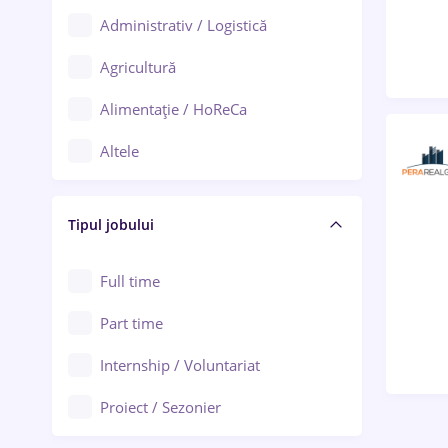
Administrativ / Logistică
Oradea
Agricultură
Ploiești
Alimentație / HoReCa
Adjud
Altele
Aiud
Arhitectură / Design interior
Alba Iulia
Tipul jobului
Asigurări
Alexandria
Au pair / Babysitter / Curățenie
Full time
Arad
Audit / Consultanță
Part time
Baia Mare
Auto / Echipamente
Internship / Voluntariat
Bârlad
Automatizări
Proiect / Sezonier
Bistrița (Bistrița-Năsăud)
Bănci