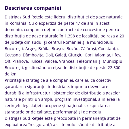
Descrierea companiei
Distrigaz Sud Rețele este liderul distribuției de gaze naturale
în România. Cu o expertiză de peste 47 de ani în acest
domeniu, compania deține contracte de concesiune pentru
distribuția de gaze naturale în 1.358 de localități, pe raza a 20
de județe din sudul și centrul României și a municipiului
București: Argeș, Brăila, Brașov, Buzău, Călărași, Constanța,
Covasna, Dâmbovița, Dolj, Galați, Giurgiu, Gorj, Ialomița, Ilfov,
Olt, Prahova, Tulcea, Vâlcea, Vrancea, Teleorman și Municipiul
București, gestionând o rețea de distribuție de peste 22.500
de km.
Prioritățile strategice ale companiei, care au ca obiectiv
garantarea siguranței industriale, impun o dezvoltare
durabilă a infrastructurii sistemelor de distribuție a gazelor
naturale printr-un amplu program investițional, alinierea la
cerințele legislației europene și naționale, respectarea
standardelor de calitate, performanță și de mediu.
Distrigaz Sud Rețele este preocupată în permanență atât de
exploatarea în siguranță a sistemului său de distribuție a