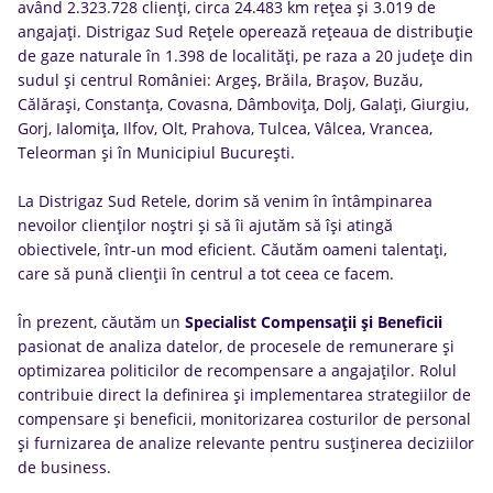
având 2.323.728 clienți, circa 24.483 km rețea și 3.019 de
angajați. Distrigaz Sud Rețele operează rețeaua de distribuție
de gaze naturale în 1.398 de localități, pe raza a 20 județe din
sudul și centrul României: Argeș, Brăila, Brașov, Buzău,
Călărași, Constanța, Covasna, Dâmbovița, Dolj, Galați, Giurgiu,
Gorj, Ialomița, Ilfov, Olt, Prahova, Tulcea, Vâlcea, Vrancea,
Teleorman și în Municipiul București.
La Distrigaz Sud Retele, dorim să venim în întâmpinarea
nevoilor clienților noștri și să îi ajutăm să își atingă
obiectivele, într-un mod eficient. Căutăm oameni talentați,
care să pună clienții în centrul a tot ceea ce facem.
În prezent, căutăm un
Specialist Compensații și Beneficii
pasionat de analiza datelor, de procesele de remunerare și
optimizarea politicilor de recompensare a angajaților. Rolul
contribuie direct la definirea și implementarea strategiilor de
compensare și beneficii, monitorizarea costurilor de personal
și furnizarea de analize relevante pentru susținerea deciziilor
de business.