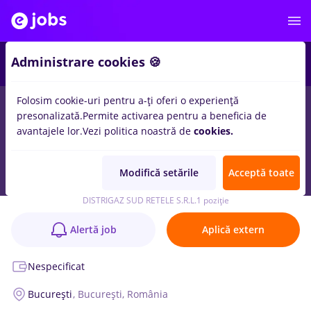
Administrare cookies 🍪
Folosim cookie-uri pentru a-ți oferi o experiență
presonalizată.
Permite activarea pentru a beneficia de
avantajele lor.
Vezi politica noastră de
cookies.
HR Reporting Specialist (per determinata 2
ani)
Modifică setările
Acceptă toate
Anunț verificat
DISTRIGAZ SUD RETELE S.R.L.
1 poziție
Alertă job
Aplică extern
Nespecificat
București
, București, România