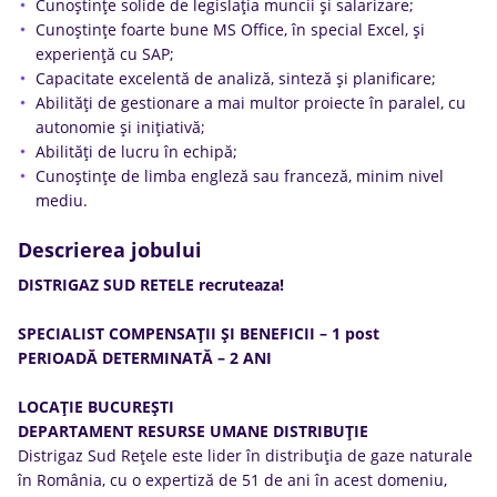
Cunoștințe solide de legislația muncii și salarizare;
Cunoștințe foarte bune MS Office, în special Excel, și
experiență cu SAP;
Capacitate excelentă de analiză, sinteză și planificare;
Abilități de gestionare a mai multor proiecte în paralel, cu
autonomie și inițiativă;
Abilități de lucru în echipă;
Cunoștințe de limba engleză sau franceză, minim nivel
mediu.
Descrierea jobului
DISTRIGAZ SUD RETELE recruteaza!
SPECIALIST COMPENSAȚII ȘI BENEFICII – 1 post
PERIOADĂ DETERMINATĂ – 2 ANI
LOCAȚIE BUCUREȘTI
DEPARTAMENT RESURSE UMANE DISTRIBUȚIE
Distrigaz Sud Rețele este lider în distribuția de gaze naturale
în România, cu o expertiză de 51 de ani în acest domeniu,