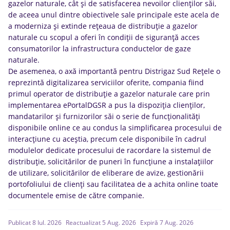
gazelor naturale, cât și de satisfacerea nevoilor clienților săi,
de aceea unul dintre obiectivele sale principale este acela de
a moderniza și extinde rețeaua de distribuție a gazelor
naturale cu scopul a oferi în condiții de siguranță acces
consumatorilor la infrastructura conductelor de gaze
naturale.
De asemenea, o axă importantă pentru Distrigaz Sud Rețele o
reprezintă digitalizarea serviciilor oferite, compania fiind
primul operator de distribuție a gazelor naturale care prin
implementarea ePortalDGSR a pus la dispoziția clienților,
mandatarilor și furnizorilor săi o serie de funcționalități
disponibile online ce au condus la simplificarea procesului de
interacțiune cu aceștia, precum cele disponibile în cadrul
modulelor dedicate procesului de racordare la sistemul de
distribuție, solicitărilor de puneri în funcțiune a instalațiilor
de utilizare, solicitărilor de eliberare de avize, gestionării
portofoliului de clienți sau facilitatea de a achita online toate
documentele emise de către companie.
Publicat 8 Iul. 2026
Reactualizat 5 Aug. 2026
Expiră 7 Aug. 2026