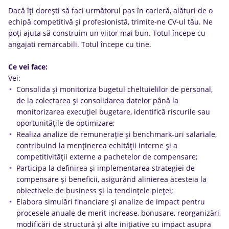
Dacă îți dorești să faci următorul pas în carieră, alături de o
echipă competitivă și profesionistă, trimite-ne CV-ul tău. Ne
poți ajuta să construim un viitor mai bun. Totul începe cu
angajati remarcabili. Totul începe cu tine.
Ce vei face:
Vei:
Consolida și monitoriza bugetul cheltuielilor de personal,
de la colectarea și consolidarea datelor până la
monitorizarea execuției bugetare, identificâ riscurile sau
oportunitățile de optimizare;
Realiza analize de remunerație și benchmark-uri salariale,
contribuind la menținerea echității interne și a
competitivității externe a pachetelor de compensare;
Participa la definirea și implementarea strategiei de
compensare și beneficii, asigurând alinierea acesteia la
obiectivele de business și la tendințele pieței;
Elabora simulări financiare și analize de impact pentru
procesele anuale de merit increase, bonusare, reorganizări,
modificări de structură și alte inițiative cu impact asupra