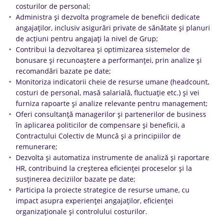
costurilor de personal;
Administra și dezvolta programele de beneficii dedicate
angajaților, inclusiv asigurări private de sănătate și planuri
de acțiuni pentru angajați la nivel de Grup;
Contribui la dezvoltarea și optimizarea sistemelor de
bonusare și recunoaștere a performanței, prin analize și
recomandări bazate pe date;
Monitoriza indicatorii cheie de resurse umane (headcount,
costuri de personal, masă salarială, fluctuație etc.) și vei
furniza rapoarte și analize relevante pentru management;
Oferi consultanță managerilor și partenerilor de business
în aplicarea politicilor de compensare și beneficii, a
Contractului Colectiv de Muncă și a principiilor de
remunerare;
Dezvolta și automatiza instrumente de analiză și raportare
HR, contribuind la creșterea eficienței proceselor și la
susținerea deciziilor bazate pe date;
Participa la proiecte strategice de resurse umane, cu
impact asupra experienței angajaților, eficienței
organizaționale și controlului costurilor.