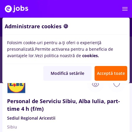
Administrare cookies 🍪
Folosim cookie-uri pentru a-ți oferi o experiență
presonalizată.
Permite activarea pentru a beneficia de
Salarii
Remote (de acasă)
București
Cluj-Napoc
avantajele lor.
Vezi politica noastră de
cookies.
14498
locuri de munca
Modifică setările
Acceptă toate
8 Aug. 2026
Personal de Serviciu Sibiu, Alba Iulia, part-
time 4 h (f/m)
Sediul Regional Aricestii
Sibiu