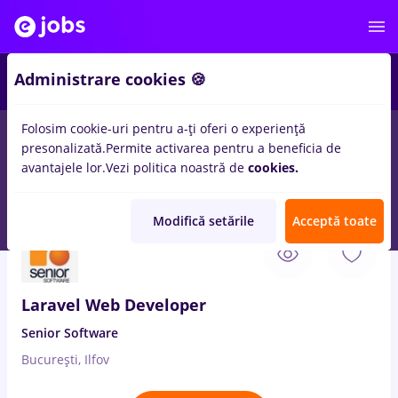
Administrare cookies 🍪
Folosim cookie-uri pentru a-ți oferi o experiență
presonalizată.
Permite activarea pentru a beneficia de
Salarii
Remote (de acasă)
București
Cluj-Napoc
avantajele lor.
Vezi politica noastră de
cookies.
14031
locuri de munca
Modifică setările
Acceptă toate
10 Aug. 2026
Laravel Web Developer
Senior Software
București, Ilfov