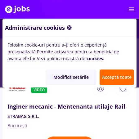
Administrare cookies 🍪
Folosim cookie-uri pentru a-ți oferi o experiență
presonalizată.
Permite activarea pentru a beneficia de
Salarii
Remote (de acasă)
București
Cluj-Napoc
avantajele lor.
Vezi politica noastră de
cookies.
14328
locuri de munca
Modifică setările
Acceptă toate
6 Aug. 2026
VIDEO
Inginer mecanic - Mentenanta utilaje Rail
STRABAG S.R.L.
București