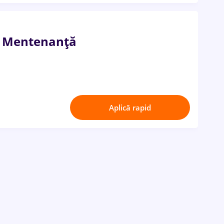
i Mentenanță
Aplică rapid