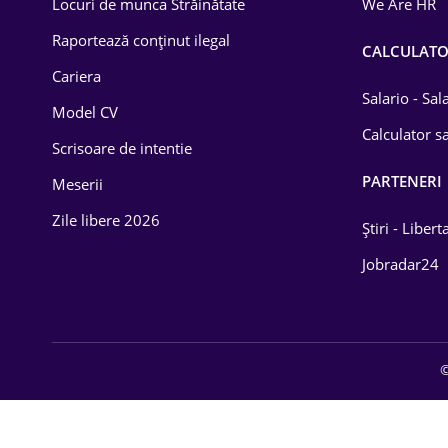
Locuri de munca Străinătate
We Are HR
Lemn / PVC
Raportează conținut ilegal
CALCULAT
Cariera
Mașini / Auto
Salario - Sa
Model CV
Media / Internet
Calculator sa
Scrisoare de intentie
Medicină / Sănătate
PARTENERI
Meserii
Zile libere 2026
Știri - Libert
Jobradar24
©