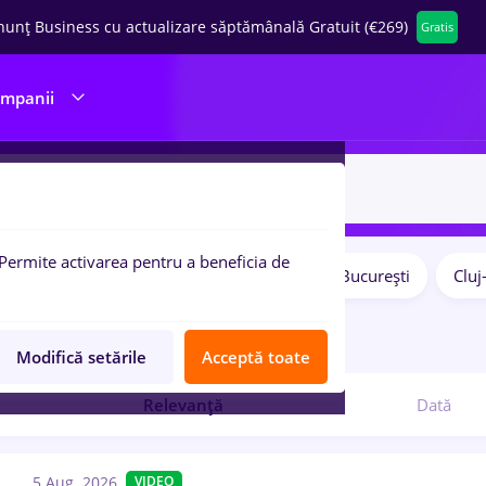
nunț Business cu actualizare săptămânală Gratuit (€269)
Gratis
ompanii
Permite activarea pentru a beneficia de
Salarii
Remote (de acasă)
București
Clu
pulare:
8
locuri de munca
Modifică setările
Acceptă toate
Relevanță
Dată
5 Aug. 2026
VIDEO