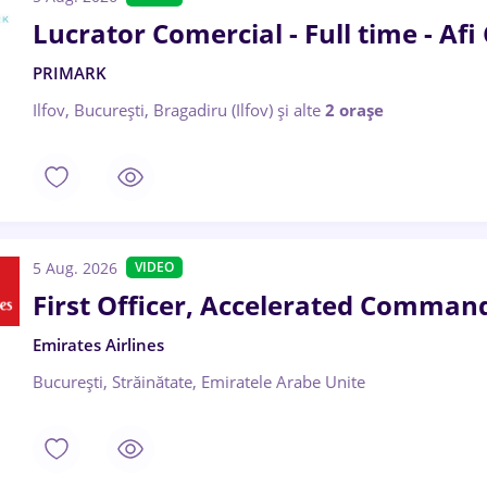
Lucrator Comercial - Full time - Afi
PRIMARK
Ilfov, București, Bragadiru (Ilfov)
și alte
2 orașe
5 Aug. 2026
VIDEO
First Officer, Accelerated Command
Emirates Airlines
București, Străinătate, Emiratele Arabe Unite