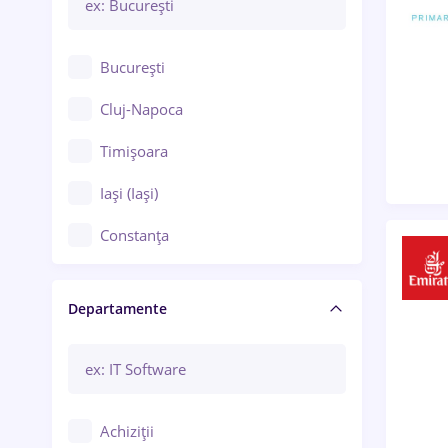
București
Cluj-Napoca
Timișoara
Iași (Iași)
Constanța
Craiova
Departamente
Brașov
Bacău
Brăila
Achiziții
Galați (Galați)