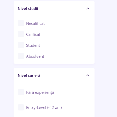
Nivel studii
Cercetare - dezvoltare
Chimie / Biochimie
Necalificat
Confecții / Design vestimentar
Calificat
Construcții / Instalații
Student
Controlul calității
Absolvent
Crewing / Casino / Entertainment
Nivel carieră
Educație / Training / Arte
Farmacie
Fără experiență
Entry-Level (< 2 ani)