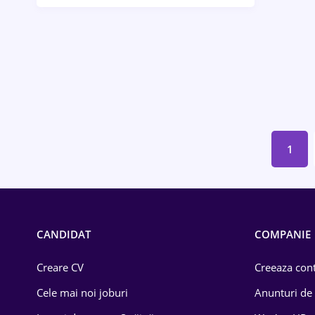
Bănci / Servicii financiare
Call-center / BPO
Chimică
Comerț / Retail
Construcții
1
Drept
Educație / Training
Energetică
CANDIDAT
COMPANIE
Farma
Creare CV
Creeaza cont
Imobiliară
Cele mai noi joburi
Anunturi de
IT / Telecom