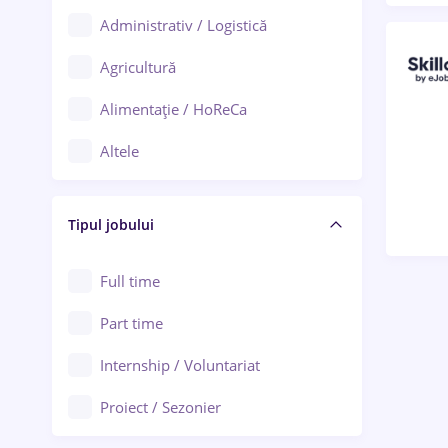
Administrativ / Logistică
Oradea
Agricultură
Ploiești
Alimentație / HoReCa
Adjud
Altele
Aiud
Arhitectură / Design interior
Alba Iulia
Tipul jobului
Asigurări
Alexandria
Au pair / Babysitter / Curățenie
Full time
Arad
Audit / Consultanță
Part time
Baia Mare
Auto / Echipamente
Internship / Voluntariat
Bârlad
Automatizări
Proiect / Sezonier
Bistrița (Bistrița-Năsăud)
Bănci