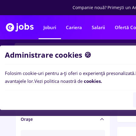
Companie nouă?
Primești un A
Joburi
Cariera
Salarii
Ofertă C
Administrare cookies 🍪
Folosim cookie-uri pentru a-ți oferi o experiență presonalizată.
Filtre po
Salariu și beneficii
avantajele lor.
Vezi politica noastră de
cookies.
1425
Salarii
Orașe