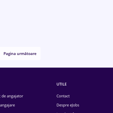
Pagina următoare
UTILE
 de angajator
Contact
 angajare
Despre eJobs