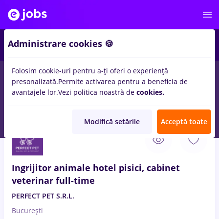
Administrare cookies 🍪
Folosim cookie-uri pentru a-ți oferi o experiență
presonalizată.
Permite activarea pentru a beneficia de
Salarii
Remote (de acasă)
București
Cluj-Napoc
avantajele lor.
Vezi politica noastră de
cookies.
14476
locuri de munca
Modifică setările
Acceptă toate
9 Aug. 2026
Ingrijitor animale hotel pisici, cabinet
veterinar full-time
PERFECT PET S.R.L.
București