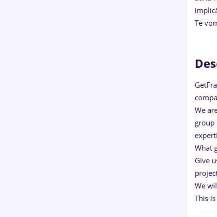
implic
Te vom
Des
GetFra
compa
We are
group 
expert
What g
Give u
projec
We wil
This i