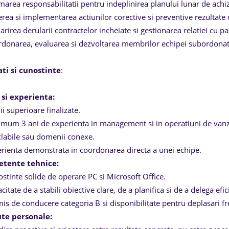
area responsabilitatii pentru indeplinirea planului lunar de achizitie
ierea si implementarea actiunilor corective si preventive rezultate 
rirea derularii contractelor incheiate si gestionarea relatiei cu p
donarea, evaluarea si dezvoltarea membrilor echipei subordonat
ati si cunostinte
:
 si experienta:
ii superioare finalizate.
mum 3 ani de experienta in management si in operatiuni de vanzari
clabile sau domenii conexe.
rienta demonstrata in coordonarea directa a unei echipe.
tente tehnice:
stinte solide de operare PC si Microsoft Office.
citate de a stabili obiective clare, de a planifica si de a delega efi
is de conducere categoria B si disponibilitate pentru deplasari fr
ute personale: