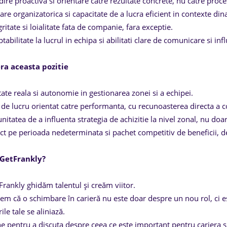
ire proactiva si orientare catre rezultate concrete, nu catre proc
are organizatorica si capacitate de a lucra eficient in contexte di
gritate si loialitate fata de companie, fara exceptie.
tabilitate la lucrul in echipa si abilitati clare de comunicare si inf
ra aceasta pozitie
tate reala si autonomie in gestionarea zonei si a echipei.
de lucru orientat catre performanta, cu recunoasterea directa a co
nitatea de a influenta strategia de achizitie la nivel zonal, nu doa
ct pe perioada nedeterminata si pachet competitiv de beneficii, det
 GetFrankly?
Frankly ghidăm talentul și creăm viitor.
gem că o schimbare în carieră nu este doar despre un nou rol, ci est
rile tale se aliniază.
e pentru a discuta despre ceea ce este important pentru cariera și v