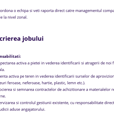
oordona o echipa si veti raporta direct catre managementul compani
ie la nivel zonal.
crierea jobului
sabilitati:
pectarea activa a pietei in vederea identificarii si atragerii de noi fu
la.
enta activa pe teren in vederea identificarii surselor de aproviziona
euri feroase, neferoase, hartie, plastic, lemn etc.).
cierea si semnarea contractelor de achizitionare a materialelor reci
rne.
rvizarea si controlul gestiunii existente, cu responsabilitate direct
udicii aduse angajatorului.