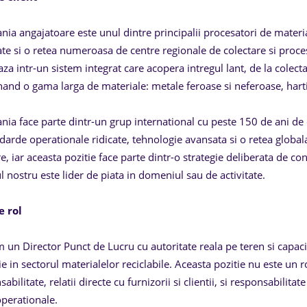
ia angajatoare este unul dintre principalii procesatori de materia
tate si o retea numeroasa de centre regionale de colectare si proce
za intr-un sistem integrat care acopera intregul lant, de la colecta
nand o gama larga de materiale: metale feroase si neferoase, hartie
ia face parte dintr-un grup international cu peste 150 de ani de e
ndarde operationale ridicate, tehnologie avansata si o retea global
e, iar aceasta pozitie face parte dintr-o strategie deliberata de cons
l nostru este lider de piata in domeniul sau de activitate.
e rol
 un Director Punct de Lucru cu autoritate reala pe teren si capac
tie in sectorul materialelor reciclabile. Aceasta pozitie nu este un
abilitate, relatii directe cu furnizorii si clientii, si responsabili
operationale.