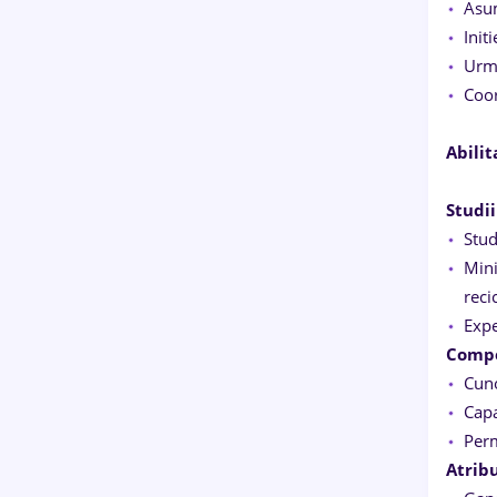
Asum
Init
Urma
Coor
Abilit
Studii
Stud
Mini
reci
Expe
Compe
Cuno
Capa
Perm
Atrib