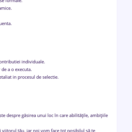
ese formale.
namice.
luenta.
ntributiei individuale.
r de a o executa.
aliat in procesul de selectie.
e despre găsirea unui loc în care abilitățile, ambițiile
iitorul tău, iar noi vom face tot posibilul să te