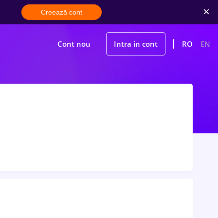
Creează cont
Cont nou
Intra in cont
RO
EN