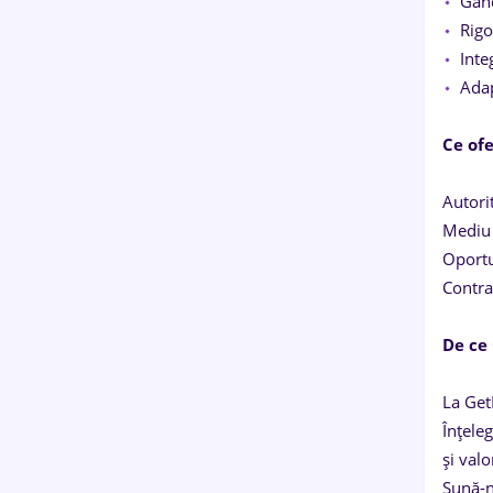
Gand
Rigo
Inte
Adap
Ce ofe
Autori
Mediu 
Oportu
Contra
De ce
La Get
Înțele
și valo
Sună-n