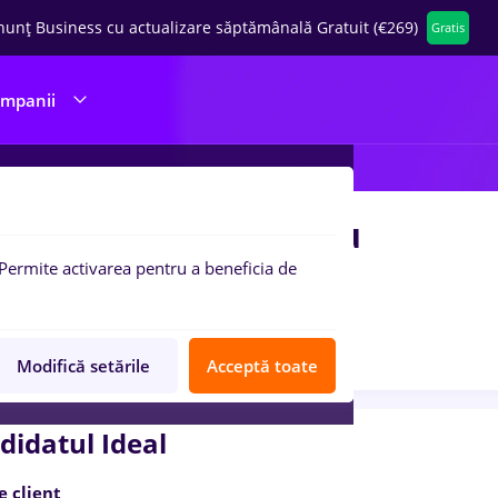
nunț Business cu actualizare săptămânală Gratuit (€269)
Gratis
ompanii
rector Punct de lucru
Permite activarea pentru a beneficia de
nkly
3 poziții
Anunț verificat
Job expirat
Modifică setările
Acceptă toate
didatul Ideal
e client