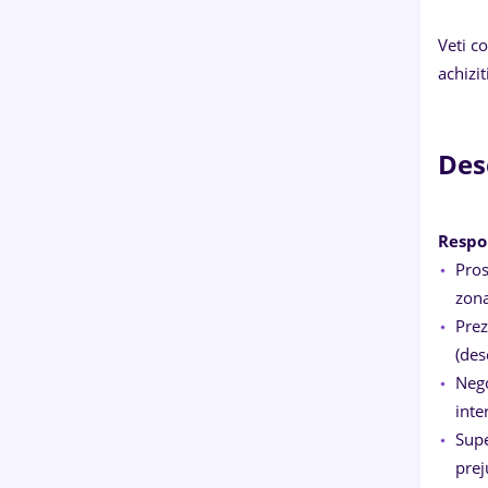
Veti c
achizit
Des
Respon
Pros
zona
Prez
(des
Nego
inte
Supe
prej