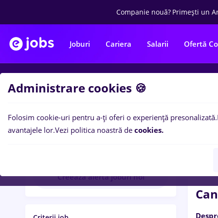
Companie nouă?
Primești un A
Joburi
Cariera
Salarii
Ofertă C
Administrare cookies 🍪
Di
Folosim cookie-uri pentru a-ți oferi o experiență presonalizată.
Getfra
avantajele lor.
Vezi politica noastră de
cookies.
Getfrankly
Creează alertă joburi noi
Can
Despr
Criterii job