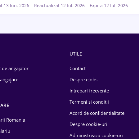
at 13 Iun. 2026
Reactualizat 12 Iul. 2026
Expiră 12 Iul. 2026
UTILE
 de angajator
Contact
 angajare
Despre eJobs
Intrebari frecvente
Termeni si conditii
OARE
Acord de confidentialitate
larii Romania
Despre cookie-uri
lariu
Administreaza cookie-uri