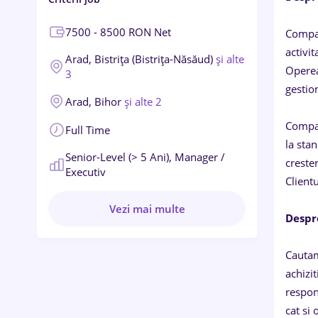
7500 - 8500 RON Net
Compan
activi
Arad,
Bistrița (Bistrița-Năsăud)
și alte
Operea
3
gestio
Arad,
Bihor
și alte 2
Compan
Full Time
la sta
Senior-Level (> 5 Ani),
Manager /
crester
Executiv
Clientu
Vezi mai multe
Despr
Cautam
achizi
respons
cat si 