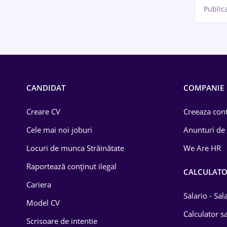
Public
CANDIDAT
COMPANIE
Creare CV
Creeaza cont
Cele mai noi joburi
Anunturi de
Locuri de munca Străinătate
We Are HR
Raportează conținut ilegal
CALCULAT
Cariera
Salario - Sa
Model CV
Calculator sa
Scrisoare de intentie