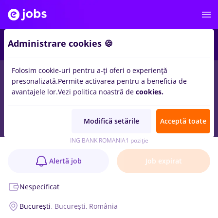
Administrare cookies 🍪
Folosim cookie-uri pentru a-ți oferi o experiență
presonalizată.
Permite activarea pentru a beneficia de
avantajele lor.
Vezi politica noastră de
cookies.
Customer Relationship Officer @ ING Office
Dristor
Modifică setările
Acceptă toate
Anunț verificat
ING BANK ROMANIA
1 poziție
Alertă job
Job expirat
Nespecificat
București
, București, România