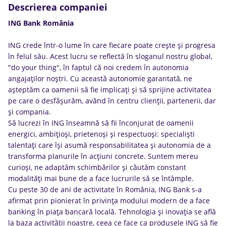
Descrierea companiei
ING Bank România
ING crede într-o lume în care fiecare poate crește și progresa
în felul său. Acest lucru se reflectă în sloganul nostru global,
"do your thing", în faptul că noi credem în autonomia
angajaților noștri. Cu această autonomie garantată, ne
așteptăm ca oamenii să fie implicați și să sprijine activitatea
pe care o desfășurăm, având în centru clienții, partenerii, dar
și compania.
Să lucrezi în ING înseamnă să fii înconjurat de oamenii
energici, ambițioși, prietenoși și respectuoși: specialiști
talentați care își asumă responsabilitatea și autonomia de a
transforma planurile în acțiuni concrete. Suntem mereu
curioși, ne adaptăm schimbărilor și căutăm constant
modalități mai bune de a face lucrurile să se întâmple.
Cu peste 30 de ani de activitate în România, ING Bank s-a
afirmat prin pionierat în privința modului modern de a face
banking în piața bancară locală. Tehnologia și inovația se află
la baza activității noastre, ceea ce face ca produsele ING să fie