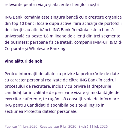
relevante pentru viața și afacerile clienților noștri.
ING Bank România este singura bancă cu o creștere organică
din top 10 bănci locale după active, fără achiziții de portofolii
de clienți sau alte bănci. ING Bank România este o bancă
universală cu peste 1,8 milioane de clienți din trei segmente
de business: persoane fizice (retail), companii IMM-uri & Mid-
Corporate și Wholesale Banking.
Vino alături de noi!
Pentru informații detaliate cu privire la prelucrările de date
cu caracter personal realizate de către ING Bank în cadrul
procesului de recrutare, inclusiv cu privire la drepturile
candidaților în calitate de persoane vizate și modalitățile de
exercitare aferente, te rugăm să consulți Nota de informare
ING pentru Candidați disponibila pe site-ul ing.ro in
sectiunea Protectia datelor personale.
Publicat 11 Iun. 2026
Reactualizat 9 Iul. 2026
Expiră 11 Iul. 2026