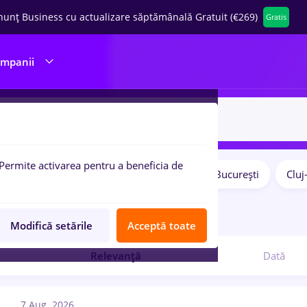
nunț Business cu actualizare săptămânală Gratuit (€269)
Gratis
ompanii
Permite activarea pentru a beneficia de
Salarii
Remote (de acasă)
București
Clu
pulare:
7
locuri de munca
Modifică setările
Acceptă toate
Relevanță
Dată
7 Aug. 2026