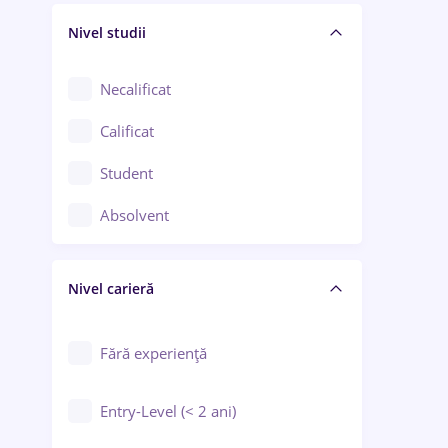
Nivel studii
Cercetare - dezvoltare
Chimie / Biochimie
Necalificat
Confecții / Design vestimentar
Calificat
Construcții / Instalații
Student
Controlul calității
Absolvent
Crewing / Casino / Entertainment
Nivel carieră
Educație / Training / Arte
Farmacie
Fără experiență
Entry-Level (< 2 ani)