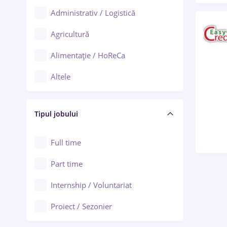
Administrativ / Logistică
Oradea
Agricultură
Ploiești
Alimentație / HoReCa
Adjud
Altele
Aiud
Arhitectură / Design interior
Alba Iulia
Tipul jobului
Asigurări
Alexandria
Au pair / Babysitter / Curățenie
Full time
Arad
Audit / Consultanță
Part time
Baia Mare
Auto / Echipamente
Internship / Voluntariat
Bârlad
Automatizări
Proiect / Sezonier
Bistrița (Bistrița-Năsăud)
Bănci