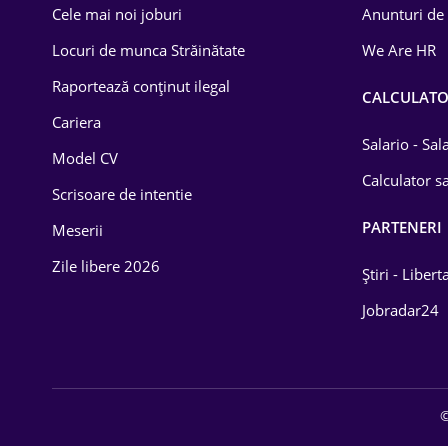
Cele mai noi joburi
Anunturi de
Lemn / PVC
Locuri de munca Străinătate
We Are HR
Mașini / Auto
Raportează conținut ilegal
CALCULAT
Media / Internet
Cariera
Salario - Sa
Model CV
Medicină / Sănătate
Calculator sa
Scrisoare de intentie
PARTENERI
Meserii
Zile libere 2026
Știri - Libert
Jobradar24
©