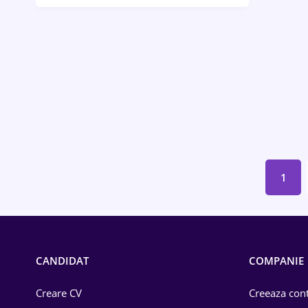
Bănci / Servicii financiare
Call-center / BPO
Chimică
Comerț / Retail
Construcții
Drept
1
Educație / Training
Energetică
Farma
CANDIDAT
COMPANIE
Imobiliară
Creare CV
Creeaza cont
IT / Telecom