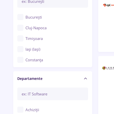
București
Cluj-Napoca
Timișoara
Iași (Iași)
Constanța
Craiova
Departamente
Brașov
Bacău
Brăila
Achiziții
Galați (Galați)