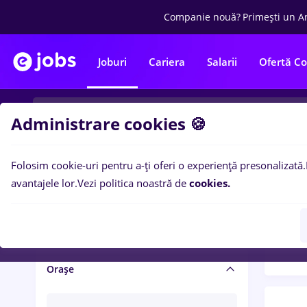
Companie nouă?
Primești un A
Joburi
Cariera
Salarii
Ofertă C
Administrare cookies 🍪
Folosim cookie-uri pentru a-ți oferi o experiență presonalizată.
Filtre po
Salariu și beneficii
avantajele lor.
Vezi politica noastră de
cookies.
1503
Salarii
Orașe