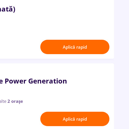
nată)
Aplică rapid
ne Power Generation
 alte
2 orașe
Aplică rapid