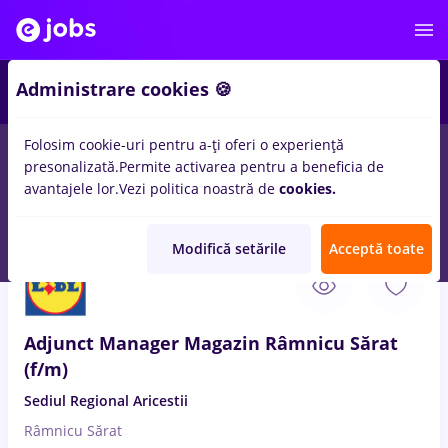
Administrare cookies 🍪
Folosim cookie-uri pentru a-ți oferi o experiență
presonalizată.
Permite activarea pentru a beneficia de
Salarii
Remote (de acasă)
București
Cluj-Napoc
avantajele lor.
Vezi politica noastră de
cookies.
14023
locuri de munca
Modifică setările
Acceptă toate
9 Aug. 2026
Adjunct Manager Magazin Râmnicu Sărat
(f/m)
Sediul Regional Aricestii
Râmnicu Sărat