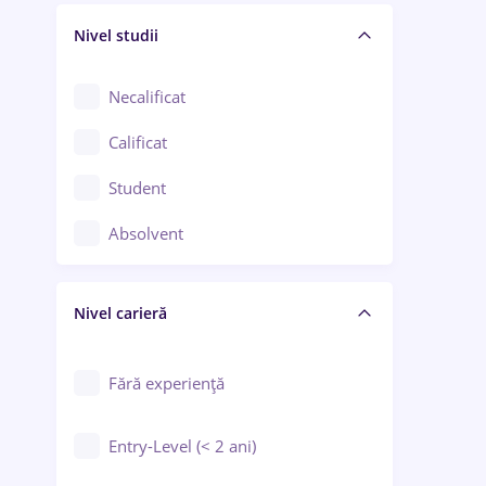
Nivel studii
Cercetare - dezvoltare
Chimie / Biochimie
Necalificat
Confecții / Design vestimentar
Calificat
Construcții / Instalații
Student
Controlul calității
Absolvent
Crewing / Casino / Entertainment
Nivel carieră
Educație / Training / Arte
Farmacie
Fără experiență
Entry-Level (< 2 ani)