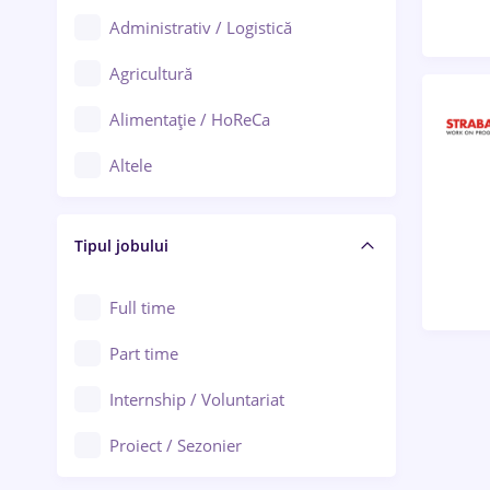
Administrativ / Logistică
Oradea
Agricultură
Ploiești
Alimentație / HoReCa
Adjud
Altele
Aiud
Arhitectură / Design interior
Alba Iulia
Tipul jobului
Asigurări
Alexandria
Au pair / Babysitter / Curățenie
Full time
Arad
Audit / Consultanță
Part time
Baia Mare
Auto / Echipamente
Internship / Voluntariat
Bârlad
Automatizări
Proiect / Sezonier
Bistrița (Bistrița-Năsăud)
Bănci