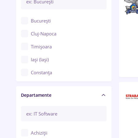
București
Cluj-Napoca
Timișoara
Iași (Iași)
Constanța
Craiova
Departamente
Brașov
Bacău
Brăila
Achiziții
Galați (Galați)