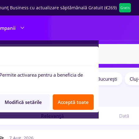
nunț Business cu actualizare săptămânală Gratuit (€269)
Gratis
ompanii
Permite activarea pentru a beneficia de
Salarii
Remote (de acasă)
București
Clu
pulare:
9
locuri de munca
Modifică setările
Acceptă toate
Relevanță
Dată
7 Aug. 2026