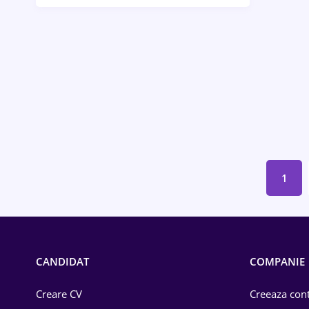
Bănci / Servicii financiare
Call-center / BPO
Chimică
Comerț / Retail
Construcții
Drept
1
Educație / Training
Energetică
Farma
CANDIDAT
COMPANIE
Imobiliară
Creare CV
Creeaza cont
IT / Telecom