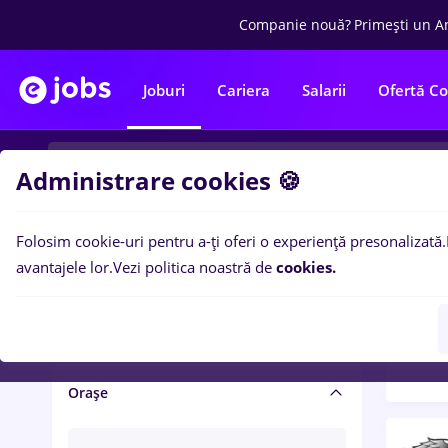
Companie nouă?
Primești un A
Joburi
Cariera
Salarii
Ofertă C
Administrare cookies 🍪
Folosim cookie-uri pentru a-ți oferi o experiență presonalizată.
Filtre po
Salariu și beneficii
avantajele lor.
Vezi politica noastră de
cookies.
1432
Salarii
Orașe