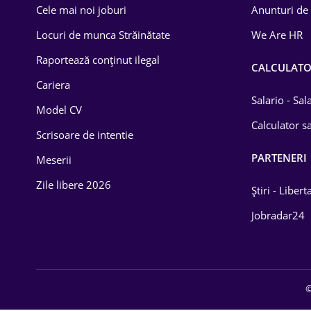
Cele mai noi joburi
Anunturi de
Lemn / PVC
Locuri de munca Străinătate
We Are HR
Mașini / Auto
Raportează conținut ilegal
CALCULAT
Media / Internet
Cariera
Salario - Sa
Model CV
Medicină / Sănătate
Calculator sa
Scrisoare de intentie
PARTENERI
Meserii
Zile libere 2026
Știri - Libert
Jobradar24
©