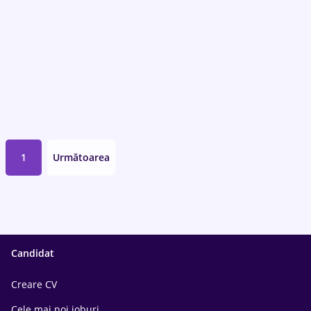
1
Următoarea
Candidat
Creare CV
Cele mai noi joburi