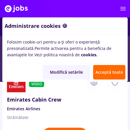
1
Administrare cookies 🍪
Folosim cookie-uri pentru a-ți oferi o experiență
presonalizată.
Permite activarea pentru a beneficia de
Salarii
Remote (de acasă)
București
Cluj-Napoc
avantajele lor.
Vezi politica noastră de
cookies.
394
locuri de munca
in
Turism / Hotel staff
Modifică setările
Acceptă toate
6 Aug. 2026
VIDEO
Emirates Cabin Crew
Emirates Airlines
Străinătate