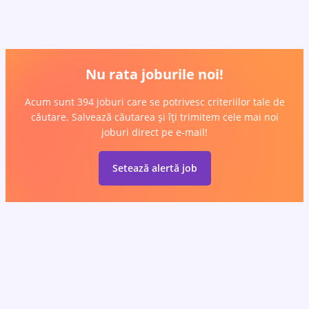
Nu rata joburile noi!
Acum sunt 394 joburi care se potrivesc criteriilor tale de
căutare. Salvează căutarea și îți trimitem cele mai noi
joburi direct pe e-mail!
Setează alertă job