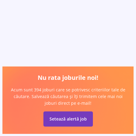
Nu rata joburile noi!
Acum sunt 394 joburi care se potrivesc criteriilor tale de
căutare. Salvează căutarea și îți trimitem cele mai noi
joburi direct pe e-mail!
Setează alertă job